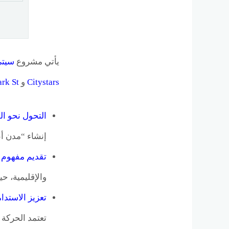
يأتي مشروع
سيتي
Citystars
و
ark St
التحول نحو ال
إنشاء “مدن أعمال وترفيه” (d-use Destinations
تقديم مفهوم “ifestyle Business
والإقليمية، ح
تعزيز الاستدا
تعتمد الحركة 