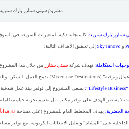
مشروع سيتي ستارز بارك ستري
 ستارز بارك ستريت
كاستجابة ذكية للمتغيرات السريعة في السوق
P
و
Sky Innovo
إلى تحقيق الأهداف التالية:
وجهات المتكاملة:
تهدف شركة
سيتي ستارز
من خلال هذا المشروع إ
Mixe) تدمج العمل، السكن، والضيافة في بيئة واحدة.
L”:
يث لا يقتصر الهدف على توفير مكتب، بل تقديم تجربة حياة متكاملة 
مة الحضرية:
يهدف المخطط العام للمشروع (على مساحة
33 فداناً
الداخلية على “المشاة” وتقليل الانبعاثات الكربونية، مع توفير م