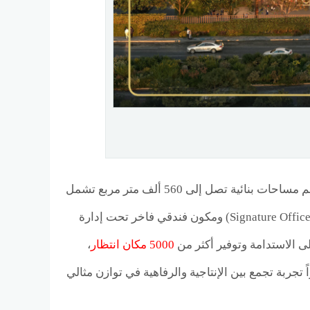
تقديم نموذج “المدينة الذكية الصديقة للمشاة”، حيث يضم مساحات بنائية تصل إلى 560 ألف متر مربع تشمل
منطقة تجارية وترفيهية بمساحة 35 ألف متر مربع، إلى جانب مكاتب إدارية فندقية (Signature Offices) ومكون فندقي فاخر تحت إدارة
ى الاستدامة وتوفير أكثر من
5000 مكان انتظار
،
جربة تجمع بين الإنتاجية والرفاهية في توازن مثالي