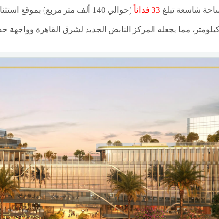
احة شاسعة تبلغ
33 فداناً
(حوالي 140 ألف متر مربع) بموقع استثنائي مباشرة على