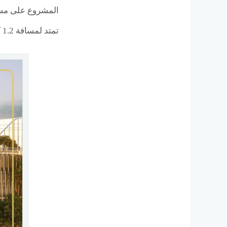
المشروع على مس
تمتد لمسافة 1.2 كيلومتر، مما يجعله المركز النابض الجديد لشرق القاهرة وواجهة حضرية تربط بين كافة محاور العاصمة بكل سلاسة.