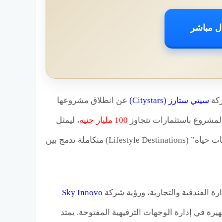
ل مباشر
ركة
سيتي ستارز (Citystars)
عن انطلاق مشروعها
 المشروع باستثمارات تتجاوز
100 مليار جنيه
، ليمثل
تحولاً جذرياً في فلسفة الشركة من تطوير المراكز التجارية التقليدية إلى إنشاء “وجهات حياة” (Lifestyle Destinations) متكاملة تدمج بين
رة الفندقية والتجارية، ورؤية شركة
Sky Innovo
رة في إدارة الوجهات الترفيهية المفتوحة. يمتد