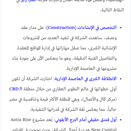
الهندسية، وتتمثل قوة سابقة أعمال وخبرات شركة
أسترا رايز
في
النقاط التالية:
التخصص في الإنشاءات (Construction):
على مدار عقد
ونصف، ساهمت الشركة في تنفيذ العديد من المشروعات
الإنشائية الكبرى، مما صقل مهاراتها في إدارة المواقع المعقدة
والتفاصيل الفنية الدقيقة، وهو ما ينعكس الآن على جودة بناء
مشروعها في العاصمة الإدارية.
الانطلاقة الكبرى في العاصمة الإدارية:
اختارت الشركة أن تكون
أولى خطواتها في عالم التطوير العقاري من خلال منطقة
الـ CBD
(مركز المال والأعمال)، وهي المنطقة الأكثر قيمة وتنافسية في مصر
حالياً، مما يعكس ثقة الشركة في قدراتها التنفيذية.
أول فندق حقيقي أمام البرج الأيقوني:
يُعد مشروع Astra Rise
New Capital هو درة أعمال الشركة، حيث نجحت في اقتناص