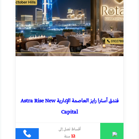
فندق أسترا رايز العاصمة الإدارية Astra Rise New
Capital
أقساط تصل إلى
12
سنة