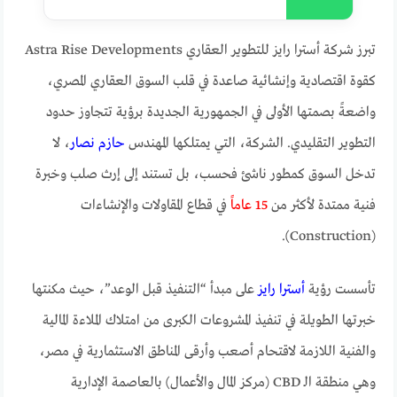
تبرز شركة أسترا رايز للتطوير العقاري Astra Rise Developments
كقوة اقتصادية وإنشائية صاعدة في قلب السوق العقاري المصري،
واضعةً بصمتها الأولى في الجمهورية الجديدة برؤية تتجاوز حدود
التطوير التقليدي. الشركة، التي يمتلكها المهندس
حازم نصار
، لا
تدخل السوق كمطور ناشئ فحسب، بل تستند إلى إرث صلب وخبرة
فنية ممتدة لأكثر من
15 عاماً
في قطاع المقاولات والإنشاءات
(Construction).
تأسست رؤية
أسترا رايز
على مبدأ “التنفيذ قبل الوعد”، حيث مكنتها
خبرتها الطويلة في تنفيذ المشروعات الكبرى من امتلاك الملاءة المالية
والفنية اللازمة لاقتحام أصعب وأرقى المناطق الاستثمارية في مصر،
وهي منطقة الـ CBD (مركز المال والأعمال) بالعاصمة الإدارية