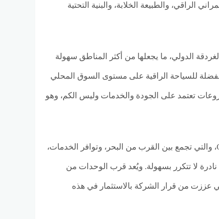
ي الراقي، والطبيعة الخلابة، والبنية التحتية
دقة الدولي، ما يجعلها من أكثر المناطق سهولة
مفضلة للسياحة الراقية على مستوى السوق المحلي
مشروعات تعتمد على الجودة والخدمات وليس الكم، وهو
كما تميزت سهل حشيش بتنوع المناطق الحيوية داخلها مثل Down Town وOld Town، والتي تجمع بين القرب من البحر، وتوافر الخدمات،
ادرة لا تتكرر بسهولة. ويُعد قرب الوحدات من
أحد أهم العوامل التي عززت من قرار الشركة بالاستثمار في هذه