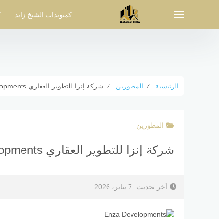
لتجاوز
لى
كمبوندات الشيخ زايد
ك
لمحتوى
الرئيسية
⁄
المطورين
⁄
شركة إنزا للتطوير العقاري Enza Developments أرقام المبيعات
المطورين
شركة إنزا للتطوير العقاري Enza Developments أرقام المبيعات
آخر تحديث:
7 يناير، 2026