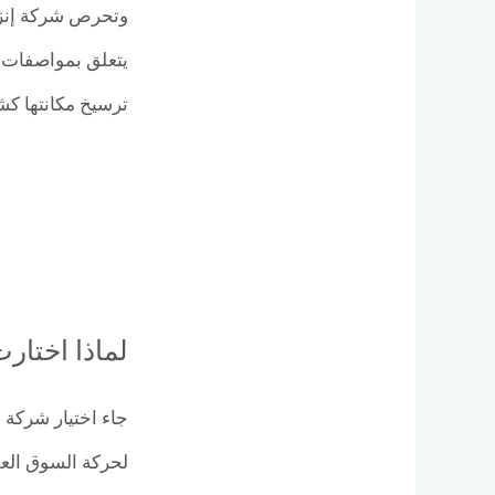
وتحرص شركة إنزا 
ترسيخ مكانتها كش
لماذا اختا
لحركة السوق العق