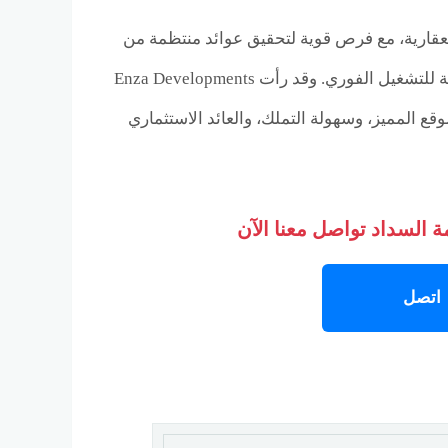
لعقارية، مع فرص قوية لتحقيق عوائد منتظمة من
الإيجار السياحي، خاصة في ظل الطلب المتزايد على الوحدات Fully Finished القابلة للتشغيل الفوري. وقد رأت Enza Developments
المميز، وسهولة التملك، والعائد الاستثماري
 السداد تواصل معنا الآن
اتصل