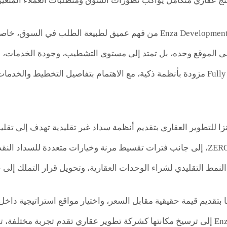
منتج عقاري متكامل يواكب تطورات السوق ومتطلبات العملاء المتغير
وتنطلق فلسفة Enza Developments من فهم عميق لطبيعة الطلب 
 الموقع وحده، بل تمتد إلى مستوى التشطيب، وجودة الخدمات، وس
وحدات Fully Finished مزودة بأنظمة ذكية، مع الاهتمام بتفاصيل التخطي
زا للتطوير العقاري بتقديم أنظمة سداد غير تقليدية تهدف إلى تقليل
ZERO Down Payment، إلى جانب فترات تقسيط مرنة وخيارات متعددة للس
نمط التقليدي لشراء الوحدات العقارية، وتحويل قرار التملك إلى 
ها بتقديم قيمة حقيقية مقابل السعر، واختيار مواقع استراتيجي
Enza Developments إلى ترسيخ مكانتها كشركة تطوير عقاري تقدم تجربة مخت