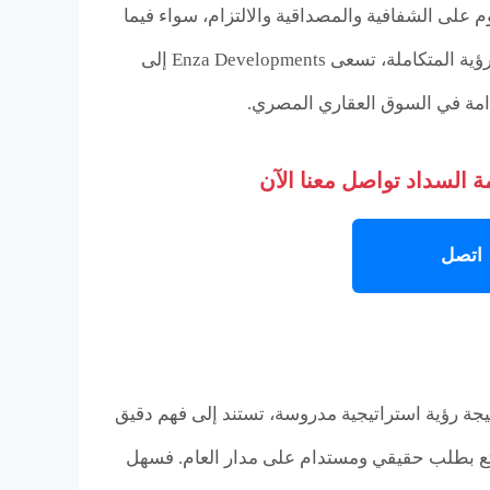
م على الشفافية والمصداقية والالتزام، سواء فيما
يتعلق بمواصفات المشروعات أو الجداول الزمنية للتنفيذ والتسليم. ومن خلال هذه الرؤية المتكاملة، تسعى Enza Developments إلى
دامة في السوق العقاري المصري.
 السداد تواصل معنا الآن
اتصل
Enza Developmen لمنطقة سهل حشيش نتيجة رؤية استراتيجية مدروسة، تستند إلى فهم دقيق
متع بطلب حقيقي ومستدام على مدار العام. فسهل