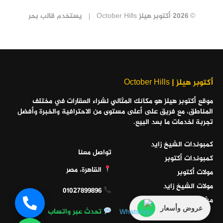
© 2026 أكتوبر هيلز October Hills
يستخدم
قالب بحر
أكتوبر هيلز | October Hills
موقع أكتوبر هيلز هو مكانك المثالي لشراء العقارات في مختلف
المناطق، مع فريق على أعلى مستوى من الاحترافية والخبرة وأفضل
تجربة لخدمات ما بعد البيع.
كمبوندات الشيخ زايد
تواصل معنا
كمبوندات أكتوبر
القاهرة، مصر
مولات أكتوبر
مولات الشيخ زايد
01027899896
مشاريع الساحل الشمالي
عروض وأسعار
تحدث عبر واتساب