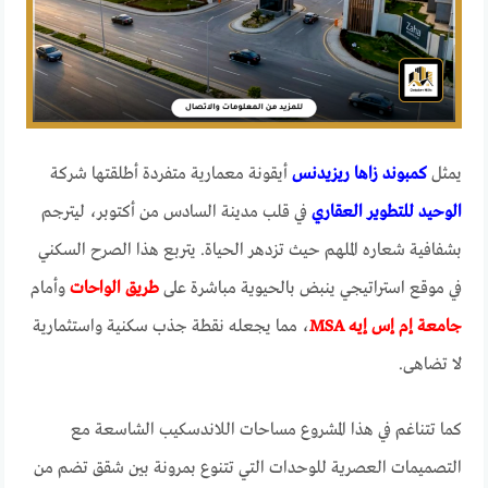
يمثل
كمبوند زاها ريزيدنس
أيقونة معمارية متفردة أطلقتها شركة
الوحيد للتطوير العقاري
في قلب مدينة السادس من أكتوبر، ليترجم
بشفافية شعاره الملهم حيث تزدهر الحياة. يتربع هذا الصرح السكني
في موقع استراتيجي ينبض بالحيوية مباشرة على
طريق الواحات
وأمام
جامعة إم إس إيه MSA
، مما يجعله نقطة جذب سكنية واستثمارية
لا تضاهى.
كما تتناغم في هذا المشروع مساحات اللاندسكيب الشاسعة مع
التصميمات العصرية للوحدات التي تتنوع بمرونة بين شقق تضم من