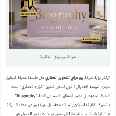
شركة بيوجرافي العقارية
ترتكز رؤية شركة
بيوجرافي للتطوير العقاري
على فلسفة عميقة تتجاوز
مجرد التوسع العمراني؛ فهي تسعى لتكون “المؤرخ المعماري” لنمط
الحياة الحديث في مصر. اشتقاق الاسم من كلمة
“Biography”
(السيرة الذاتية) لم يكن وليد الصدفة، بل هو تعبير عن هدف الشركة
في كتابة قصة نجاح فريدة لكل مشروع، حيث يعتبر العميل هو