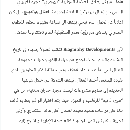
عاماً
. لم يكن إطلاق العلامة التجارية “بيوجرافي” مجرد تغيير في
المسمى من (عتال بروبرتيز) التابعة لمجموعة
العتال هولدينج
، بل كان
إعلاناً عن تحول استراتيجي يهدف إلى صياغة مفهوم متطور للتطوير
العمراني يتماشى مع رؤية مصر المستقبلية لعام 2026 وما بعدها.
تأتي
Biography Developments
لتكتب فصولاً جديدة في تاريخ
التشييد والبناء، حيث تجمع بين عراقة الماضي وخبرات مجموعة
العتال التي بدأت منذ عام 1948، وبين حداثة الفكر التطويري الذي
يقوده المهندس
أحمد العتال
. تهدف الشركة من خلال هويتها
الجديدة إلى تقديم مشروعات ليست مجرد جدران سكنية، بل هي
“سيرة ذاتية” للرفاهية والتميز، حيث يتم اختيار المواقع بعناية فائقة
بناءً على دراسات علمية دقيقة لضمان أعلى عائد استثماري وأرقى
تجربة سكنية في المدن الجديدة كالعاصمة الإدارية والشيخ زايد.