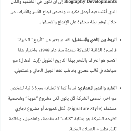
Biography Developments
إلى أن تكون هي الخلفية والمكان
الذي تُكتب فيه أجمل ذكريات وقصص نجاح الأسر والأفراد، من
خلال توفير بيئة محفزة على الإبداع والاستقرار.
الربط بين الماضي والمستقبل:
الاسم يعبر عن “تأريخ” الخبرة؛
فالسيرة الذاتية للشركة ممتدة منذ عام 1948، واختيار هذا
الاسم هو اعتراف بالفخر بهذا التاريخ الطويل (إرث العتال) مع
صياغته في قالب عصري يخاطب لغة الجيل الحالي والمستقبلي.
التفرد والتميز المعماري:
تماماً كما لا تتشابه سيرة ذاتية لشخص
مع آخر، تسعى الشركة لأن يكون لكل مشروع “هوية” وشخصية
مستقلة (Signature Style). فكل كمبوند أو مشروع تجاري
تطرحه الشركة هو بمثابة “كتاب” له مقدمة، وتفاصيل، وخاتمة
تليق بطموح العملاء النخبة.