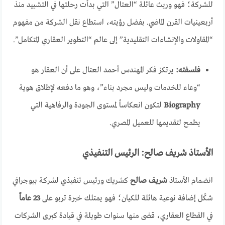
للشركة؛ فهو وريث عائلة “العتال” التي بدأت رحلتها في التشييد منذ
أربعينيات القرن الماضي. بفضل رؤيته، استطاع نقل الشركة من مفهوم
“المقاولات والإنشاءات التقليدية” إلى عالم “التطوير العقاري المتكامل”.
فلسفته:
يرتكز فكر المهندس أحمد العتال على أن العقار هو
“وعاء للخدمات وليس مجرد بناء”، وهو ما دفعه لإطلاق هوية
Biography
لتكون انعكاساً لمستوى الجودة والرفاهية التي
يطمح لتقديمها للعميل المصري.
الأستاذ شريف صالح: الرئيس التنفيذي
انضمام الأستاذ
شريف صالح
كشريك ورئيس تنفيذي لشركة بيوجرافي
شكّل إضافة نوعية هائلة للكيان؛ فهو يمتلك خبرة تربو على
23 عاماً
في القطاع العقاري، قضى منها سنوات طويلة في قيادة كبرى الشركات