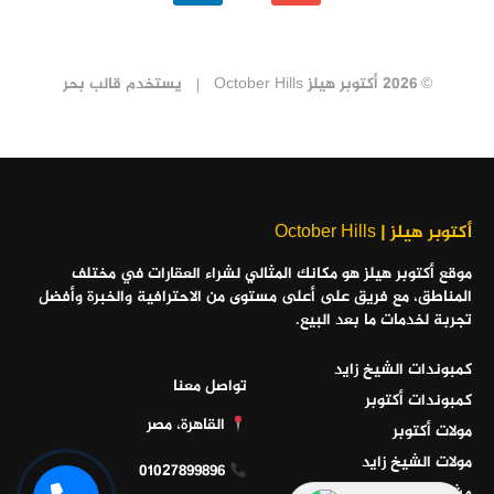
© 2026 أكتوبر هيلز October Hills
يستخدم
قالب بحر
أكتوبر هيلز | October Hills
موقع أكتوبر هيلز هو مكانك المثالي لشراء العقارات في مختلف
المناطق، مع فريق على أعلى مستوى من الاحترافية والخبرة وأفضل
تجربة لخدمات ما بعد البيع.
كمبوندات الشيخ زايد
تواصل معنا
كمبوندات أكتوبر
القاهرة، مصر
مولات أكتوبر
مولات الشيخ زايد
01027899896
مشاريع الساحل الشمالي