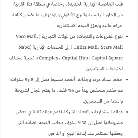
قلب العاصمة الإدارية الجديدة، وخاصة في منطقة R3 القريبة
من المحاور الرئيسية والبرج الأيقوني والمونوريل، ما يضمن كثافة
حركة عالية ويعزز القيمة الاستثمارية.
تنوع المشروعات والمنتجات: من المولات التجارية (Voco Mall،
Blitz Mall، Stars Mall…) إلى المجمعات الإدارية (Nabd
Complex، Capital Hub، Capital Square)، لتلبية مختلف
احتياجات المستثمرين.
خطط سداد مرنة وجذابة: أنظمة تقسيط تصل إلى 8 و9 سنوات،
مع مقدم منخفض يبدأ من 5% فقط، ما يفتح المجال لشريحة
واسعة من المستثمرين.
عوائد استثمارية مرتفعة: الشركة تقدم عوائد ثابتة في بعض
مشروعاتها تصل إلى 30% سنويًا، بجانب القيمة المضافة التي
يحققها المستثمر عند إعادة البيع أو التأجير.