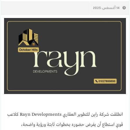
14 أغسطس، 2025
انطلقت شركة راين للتطوير العقاري Rayn Developments كلاعب
قوي استطاع أن يفرض حضوره بخطوات ثابتة ورؤية واضحة،