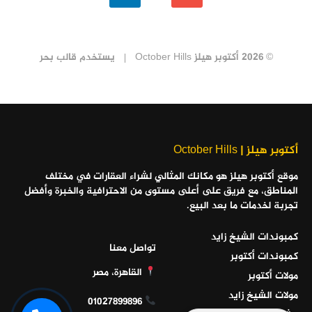
© 2026 أكتوبر هيلز October Hills
يستخدم
قالب بحر
أكتوبر هيلز | October Hills
موقع أكتوبر هيلز هو مكانك المثالي لشراء العقارات في مختلف
المناطق، مع فريق على أعلى مستوى من الاحترافية والخبرة وأفضل
تجربة لخدمات ما بعد البيع.
كمبوندات الشيخ زايد
تواصل معنا
كمبوندات أكتوبر
القاهرة، مصر
مولات أكتوبر
مولات الشيخ زايد
01027899896