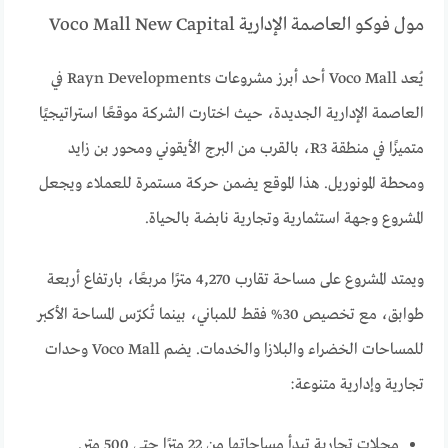
مول فوكو العاصمة الإدارية Voco Mall New Capital
يُعد Voco Mall أحد أبرز مشروعات Rayn Developments في
العاصمة الإدارية الجديدة، حيث اختارت الشركة موقعًا استراتيجيًا
متميزًا في منطقة R3، بالقرب من البرج الأيقوني ومحور بن زايد
ومحطة المونوريل. هذا الموقع يضمن حركة مستمرة للعملاء ويجعل
المشروع وجهة استثمارية وتجارية نابضة بالحياة.
ويمتد المشروع على مساحة تقارب 4,270 مترًا مربعًا، بارتفاع أربعة
طوابق، مع تخصيص 30% فقط للمباني، بينما تُكرّس المساحة الأكبر
للمساحات الخضراء والبلازا والخدمات. يضم Voco Mall وحدات
تجارية وإدارية متنوعة:
محلات تجارية تبدأ مساحاتها من 22 مترًا حتى 500 متر.