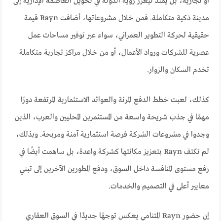
أو تجارية، بل يمتد ليعزز رؤية الدولة في تحويل العاصمة الإدارية إلى
مدينة ذكية متكاملة. فمن خلال مشروعاتها، أضافت Rayn قيمة
حقيقية لحركة التطوير العمراني، سواء عبر توفير مساحات عمل
عصرية للشركات ورواد الأعمال، أو من خلال مراكز تجارية متكاملة
تخدم السكان والزوار.
كذلك، لعبت خطط الدفع المرنة والعوائد الاستثمارية المرتفعة دورًا
مهمًا في جذب شريحة واسعة من المستثمرين المحليين والعرب، الذين
وجدوا في مشروعات الشركة فرصة استثمارية آمنة ومربحة. وبذلك،
لم تكتف Rayn بتعزيز مكانتها كشركة واعدة، بل ساهمت أيضًا في
رفع مستوى المنافسة داخل السوق، ودفع المطورين الآخرين إلى تبني
معايير أعلى في التصميم والخدمات.
إن حضور Rayn المتنامي يعكس توجهًا جديدًا في السوق العقاري