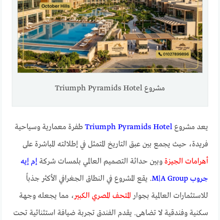
مشروع Triumph Pyramids Hotel
يعد مشروع
Triumph Pyramids Hotel
طفرة معمارية وسياحية
فريدة، حيث يجمع بين عبق التاريخ المتمثل في إطلالته المباشرة على
أهرامات الجيزة
وبين حداثة التصميم العالمي بلمسات شركة
إم إيه
جروب M|A Group
. يقع المشروع في النطاق الجغرافي الأكثر جذباً
للاستثمارات العالمية بجوار
المتحف المصري الكبير
، مما يجعله وجهة
سكنية وفندقية لا تضاهى. يقدم الفندق تجربة ضيافة استثنائية تحت