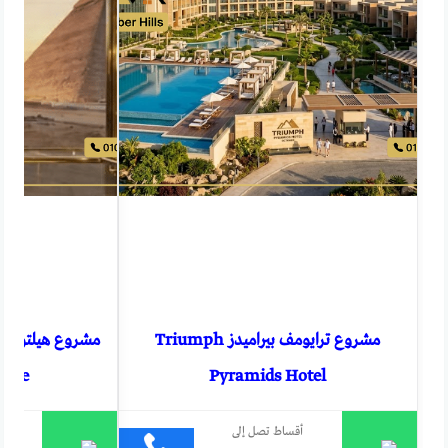
مشروع ترايومف بيراميدز Triumph
ence
Pyramids Hotel
أقساط تصل إلى