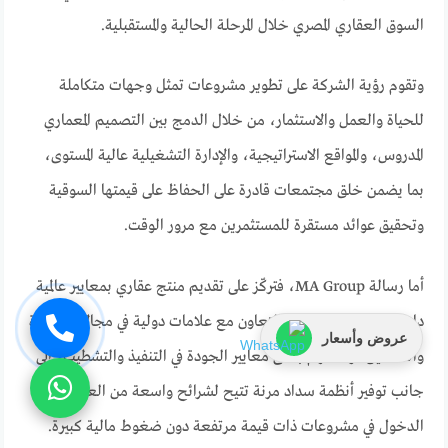
السوق العقاري المصري خلال المرحلة الحالية والمستقبلية.
وتقوم رؤية الشركة على تطوير مشروعات تمثل وجهات متكاملة
للحياة والعمل والاستثمار، من خلال الدمج بين التصميم المعماري
المدروس، والمواقع الاستراتيجية، والإدارة التشغيلية عالية المستوى،
بما يضمن خلق مجتمعات قادرة على الحفاظ على قيمتها السوقية
وتحقيق عوائد مستقرة للمستثمرين مع مرور الوقت.
أما رسالة MA Group، فتركّز على تقديم منتج عقاري بمعايير عالمية
داخل السوق المحلي، عبر التعاون مع علامات دولية في مجالات الإدارة
عروض وأسعار
والتشغيل، والالتزام بأعلى معايير الجودة في التنفيذ والتشطيب، إلى
جانب توفير أنظمة سداد مرنة تتيح لشرائح واسعة من العملاء
الدخول في مشروعات ذات قيمة مرتفعة دون ضغوط مالية كبيرة.