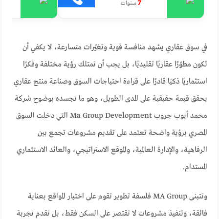
7
سنوات
في سوق عقاري يشهد منافسة قوية وتغيّرات متسارعة، لا يكفي أن
تكون مطوّرًا عقاريًا تقليديًا، بل يجب أن تمتلك رؤية مختلفة وفكرًا
استثماريًا ذكيًا قادرًا على قراءة احتياجات السوق وصناعة منتج عقاري
يحقق قيمة حقيقية على المدى الطويل، وهو ما تجسده بوضوح شركة
محمد أيوب جروب Ma Group Development التي دخلت السوق
المصري برؤية واضحة تعتمد على تقديم مشروعات تجمع بين
الرفاهية، والإدارة العالمية، والموقع الاستراتيجي، والعائد الاستثماري
المستدام.
وتتبنى MA Group فلسفة تطوير تقوم على اختيار المواقع بعناية
فائقة، وتنفيذ مشروعات لا تقتصر على السكن فقط، بل تقدم تجربة