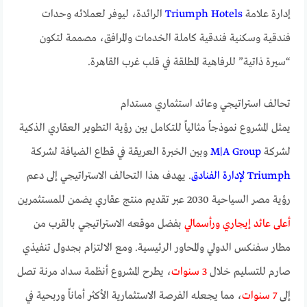
إدارة علامة
Triumph Hotels
الرائدة، ليوفر لعملائه وحدات
فندقية وسكنية فندقية كاملة الخدمات والمرافق، مصممة لتكون
“سيرة ذاتية” للرفاهية المطلقة في قلب غرب القاهرة.
تحالف استراتيجي وعائد استثماري مستدام
يمثل المشروع نموذجاً مثالياً للتكامل بين رؤية التطوير العقاري الذكية
لشركة
M|A Group
وبين الخبرة العريقة في قطاع الضيافة لشركة
Triumph لإدارة الفنادق
. يهدف هذا التحالف الاستراتيجي إلى دعم
رؤية مصر السياحية 2030 عبر تقديم منتج عقاري يضمن للمستثمرين
أعلى عائد إيجاري ورأسمالي
بفضل موقعه الاستراتيجي بالقرب من
مطار سفنكس الدولي والمحاور الرئيسية. ومع الالتزام بجدول تنفيذي
صارم للتسليم خلال
3 سنوات
، يطرح المشروع أنظمة سداد مرنة تصل
إلى
7 سنوات
، مما يجعله الفرصة الاستثمارية الأكثر أماناً وربحية في