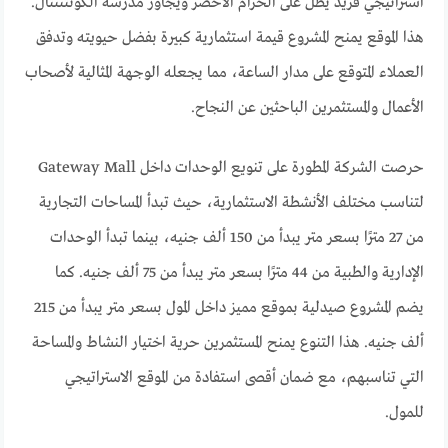
استراتيجي فريد يطل على الحزام الأخضر ويجاور مدرسة الكونتننتال.
هذا الموقع يمنح المشروع قيمة استثمارية كبيرة بفضل حيويته وتدفق
العملاء المتوقع على مدار الساعة، مما يجعله الوجهة المثالية لأصحاب
الأعمال والمستثمرين الباحثين عن النجاح.
حرصت الشركة المطورة على تنويع الوحدات داخل Gateway Mall
لتناسب مختلف الأنشطة الاستثمارية، حيث تبدأ المساحات التجارية
من 27 مترًا بسعر متر يبدأ من 150 ألف جنيه، بينما تبدأ الوحدات
الإدارية والطبية من 44 مترًا بسعر متر يبدأ من 75 ألف جنيه. كما
يضم المشروع صيدلية بموقع مميز داخل المول بسعر متر يبدأ من 215
ألف جنيه. هذا التنوع يمنح المستثمرين حرية اختيار النشاط والمساحة
التي تناسبهم، مع ضمان أقصى استفادة من الموقع الاستراتيجي
للمول.