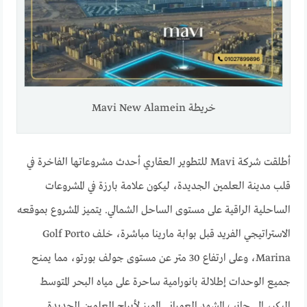
خريطة Mavi New Alamein
أطلقت شركة Mavi للتطوير العقاري أحدث مشروعاتها الفاخرة في
قلب مدينة العلمين الجديدة، ليكون علامة بارزة في المشروعات
الساحلية الراقية على مستوى الساحل الشمالي. يتميز المشروع بموقعه
الاستراتيجي الفريد قبل بوابة مارينا مباشرة، خلف Golf Porto
Marina، وعلى ارتفاع 30 متر عن مستوى جولف بورتو، مما يمنح
جميع الوحدات إطلالة بانورامية ساحرة على مياه البحر المتوسط
البكر، إلى جانب المشهد العمراني المميز لأبراج العلمين الجديدة.