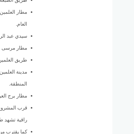
طريق الضبعة يبعد 52 كم: أحد أهم الطرق الحيوية التي تربط الساحل الشمالي بالعديد من 
العام.
سيدي عبد الرحمن تبعد 79 كم: واحدة من أشهر الوجهات السياحية بالساحل، 
مطار مرسى مطروح على بعد 82 كم: خيار بديل
طريق العلمين الجديد يبعد 91 كم: محور رئيسي يسه
المنطقة.
مطار برج العرب الدولي يبعد 188 كم: يخدم المسافرين من م
قرب المشروع 
راقية تشهد طلب
كما يقترب م