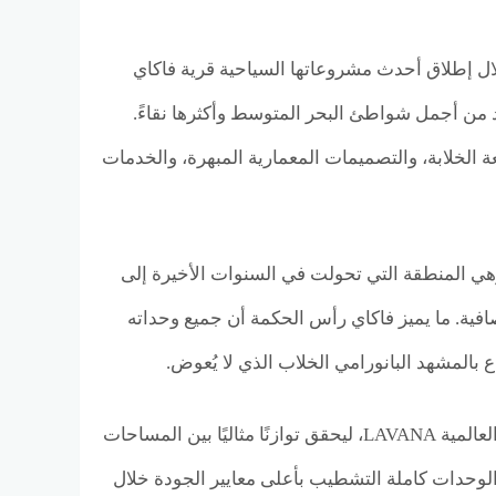
لال إطلاق أحدث مشروعاتها السياحية قرية فاكاي
 متكاملة على واحد من أجمل شواطئ البحر المتوسط وأكثرها نقاءً.
الخلابة، والتصميمات المعمارية المبهرة، والخدمات
ًا على الكيلو 205 في قلب رأس الحكمة، وهي المنطقة التي تحولت في السنوات الأخيرة إلى
صافية. ما يميز فاكاي رأس الحكمة أن جميع وحداته
بالمشهد البانورامي الخلاب الذي لا يُعوض.
ويمتد المشروع على مساحة 12 فدانًا، بتخطيط هندسي دقيق أبدعته شركة التصميم العالمية LAVANA، ليحقق توازنًا مثاليًا بين المساحات
الوحدات كاملة التشطيب بأعلى معايير الجودة خلال