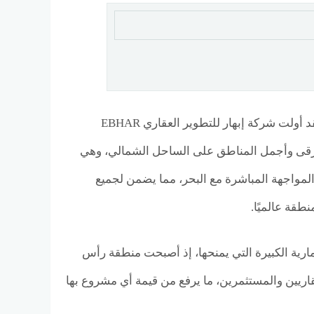
يمثل الموقع أحد أهم أسرار نجاح قرية فاكاي رأس الحكمة Vacay Ras El Hekma، فقد أولت شركة إبهار للتطوير العقاري EBHAR
ة من أرقى وأجمل المناطق على الساحل الشمالي، وهي
 المشروع على خط المواجهة المباشرة مع البحر، مما يضمن لجميع
طقة عالميًا.
ارية الكبيرة التي يمنحها، إذ أصبحت منطقة رأس
اريين والمستثمرين، ما يرفع من قيمة أي مشروع بها