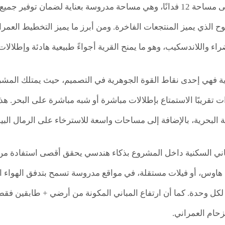
يمتد المشروع على مساحة 12 فدانًا، وهي مساحة مدروسة بعناية لضم
 واللاندسكيب، وهو ما يمنح القرية أجواءً طبيعية هادئة وإطلالات
ت تقريبًا الاستمتاع بإطلالات مباشرة أو شبه مباشرة على البحر. هذ
 البحرية، بالإضافة إلى مساحات واسعة للاسترخاء على الرمال البيض
باني السكنية داخل المشروع بذكاء هندسي يحقق أقصى استفادة من 
 هاوس، أو فيلات مستقلة، في مواقع مدروسة تسمح بتدفق الهواء الن
كل وحدة. كما أن ارتفاع المباني المكونة من أرضي + طابقين فقط يع
لزحام العمراني.