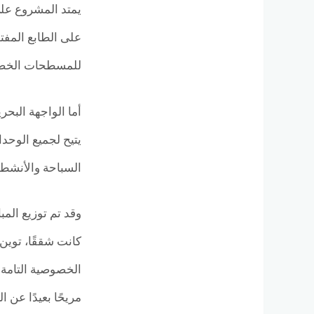
للمسطحات الخضراء
يتيح لجميع الوحدا
السباحة والأنشطة
وقد تم توزيع الم
كانت شققًا، توين
الخصوصية التامة ل
مريحًا بعيدًا عن ا