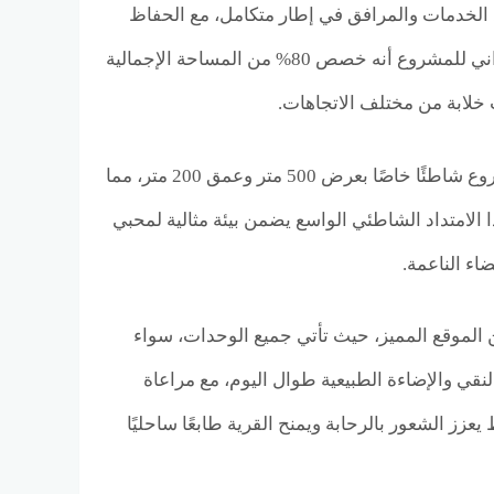
ان توفير جميع الخدمات والمرافق في إطار متكامل، مع الحفاظ
على الطابع المفتوح الذي يميز المنتجعات الفاخرة. ومن أبرز ما يميز التخطيط العمراني للمشروع أنه خصص 80% من المساحة الإجمالية
 خلابة من مختلف الاتجاهات.
أما الواجهة البحرية فهي إحدى نقاط القوة الجوهرية في التصميم، حيث يمتلك المشروع شاطئًا خاصًا بعرض 500 متر وعمق 200 متر، مما
ا الامتداد الشاطئي الواسع يضمن بيئة مثالية لمحبي
اء الناعمة.
الموقع المميز، حيث تأتي جميع الوحدات، سواء
قي والإضاءة الطبيعية طوال اليوم، مع مراعاة
زز الشعور بالرحابة ويمنح القرية طابعًا ساحليًا