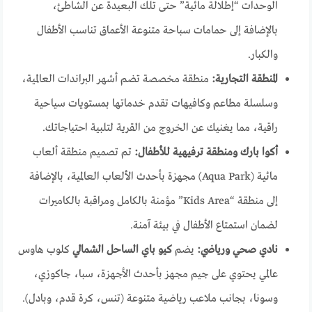
الوحدات “إطلالة مائية” حتى تلك البعيدة عن الشاطئ،
بالإضافة إلى حمامات سباحة متنوعة الأعماق تناسب الأطفال
والكبار.
المنطقة التجارية:
منطقة مخصصة تضم أشهر البراندات العالمية،
وسلسلة مطاعم وكافيهات تقدم خدماتها بمستويات سياحية
راقية، مما يغنيك عن الخروج من القرية لتلبية احتياجاتك.
أكوا بارك ومنطقة ترفيهية للأطفال:
تم تصميم منطقة ألعاب
مائية (Aqua Park) مجهزة بأحدث الألعاب العالمية، بالإضافة
إلى منطقة “Kids Area” مؤمنة بالكامل ومراقبة بالكاميرات
لضمان استمتاع الأطفال في بيئة آمنة.
نادي صحي ورياضي:
يضم
كيو باي الساحل الشمالي
كلوب هاوس
عالمي يحتوي على جيم مجهز بأحدث الأجهزة، سبا، جاكوزي،
وسونا، بجانب ملاعب رياضية متنوعة (تنس، كرة قدم، وبادل).