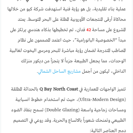
عملية بناء تقليدية، بل هو رؤية فنية استهدفت شركة كيو من خلالها
محاكاة أرقى المنتجعات الأوروبية المطلة على البحر المتوسط. يمتد
المشروع على مساحة
42
فدان، تم تخطيطها بذكاء هندسي يرتكز على
مبدأ “الخصوصية البانورامية”، حيث اعتمد المصممون على نظام
المصاطب المتدرجة لضمان رؤية مباشرة للبحر ومرسى اليخوت لغالبية
الوحدات، مما يجعل الطبيعة جزءاً لا يتجزأ من ديكور منزلك
الداخلي، ليكون من أجمل
مشاريع الساحل الشمالي
.
تتميز الواجهات المعمارية في
Q Bay North Coast
بالحداثة المطلقة
(Ultra-Modern Design)، حيث تم استخدام خطوط انسيابية
ومساحات زجاجية واسعة (Double Glazing) تسمح بنفاذ الضوء
الطبيعي وتمنحك شعوراً بالاتساع والحرية. وقد روعي في التصميم
دمج العناصر التالية: