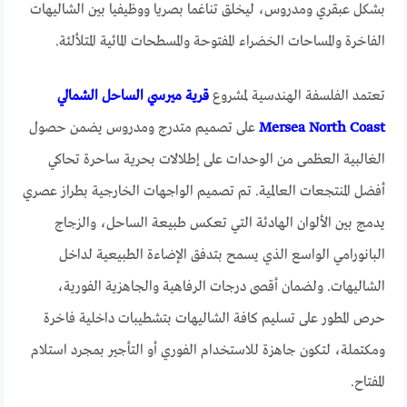
بشكل عبقري ومدروس، ليخلق تناغما بصريا ووظيفيا بين الشاليهات
الفاخرة والمساحات الخضراء المفتوحة والمسطحات المائية المتلألئة.
تعتمد الفلسفة الهندسية لمشروع
قرية ميرسي الساحل الشمالي
Mersea North Coast
على تصميم متدرج ومدروس يضمن حصول
الغالبية العظمى من الوحدات على إطلالات بحرية ساحرة تحاكي
أفضل المنتجعات العالمية. تم تصميم الواجهات الخارجية بطراز عصري
يدمج بين الألوان الهادئة التي تعكس طبيعة الساحل، والزجاج
البانورامي الواسع الذي يسمح بتدفق الإضاءة الطبيعية لداخل
الشاليهات. ولضمان أقصى درجات الرفاهية والجاهزية الفورية،
حرص المطور على تسليم كافة الشاليهات بتشطيبات داخلية فاخرة
ومكتملة، لتكون جاهزة للاستخدام الفوري أو التأجير بمجرد استلام
المفتاح.