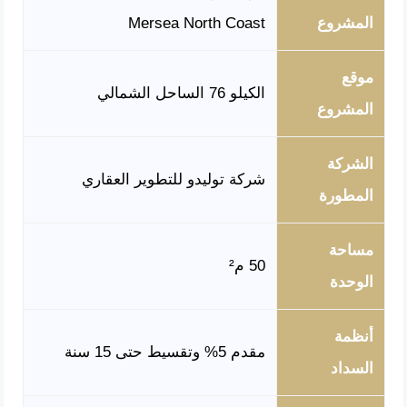
المشروع
Mersea North Coast
موقع
الكيلو 76 الساحل الشمالي
المشروع
الشركة
شركة توليدو للتطوير العقاري
المطورة
مساحة
50 م²
الوحدة
أنظمة
مقدم 5% وتقسيط حتى 15 سنة
السداد