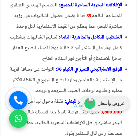
الإطلالات البحرية الساحرة للجميع:
التصميم الهندسي العبقري
للمساحة البالغة
35
فدانا يضمن حصول الشاليهات على رؤية
مباشرة للبحر، مما يعظم من القيمة الاستثمارية لكل وحدة.
التشطيب المتكامل والجاهزية التامة:
تسليم الشاليهات بتشطيب
كامل يوفر على المستثمر أموالا طائلة ووقتا ثمينا، ليصبح العقار
جاهزا للاستمتاع أو التأجير فور استلام المفتاح.
الموقع الاستراتيجي المتميز في الكيلو 76:
التواجد على مسافة قريبة
من الإسكندرية والعلمين ومارينا يضع المشروع في النقطة الأكثر
عملية وجاذبية لرحلات الصيف السريعة والمريحة.
الأسعار التنافسية للحجز المبدئي:
نقطة دخول تبدأ من
عروض وأسعار
3,800,000
جنيها تمثل فرصة نادرة جدا لامتلاك شاليه على
البحر مباشرة في ظل الارتفاعات السعرية الحالية، مما يضمن
مضاعفة رأس المال المستثمر بقوة.