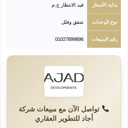
بداية الأسعار
قيد الانتظار ج.م
نوع الوحدات
شقق وفلل
رقم المبيعات
01027899896
تواصل الآن مع مبيعات شركة
أجاد للتطوير العقاري