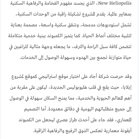
New Heliopolis، الذي يجسد مفهوم الفخامة والرفاهية السكنية
بمعايير عالمية. يقدم المشروع تشكيلة راقية من الوحدات السكنية،
تشمل استوديوهات مدمجة، وشقق سكنية واسعة، مصممة بعناية
لتلبية مختلف أنماط الحياة. كما يتميز الكمبوند ببنية خدمية متكاملة
تتضمن كافة سبل الراحة والترف، ما يجعله وجهة مثالية للراغبين في
حياة متوازنة تجمع بين الهدوء وسهولة الوصول إلى الخدمات.
وقد حرصت شركة أجاد على اختيار موقع استراتيجي كموقع لمشروع
إيلايا، حيث يقع في قلب هليوبوليس الجديدة، ليكون على مقربة من
أهم المعالم الحيوية والخدمية، مما يمنح السكان سهولة في الوصول
إلى جميع متطلباتهم اليومية في دقائق معدودة. أما التصميم
المعماري، فقد جاء على أحدث طراز عصري ليجعل من الكمبوند
أيقونة معمارية تعكس الذوق الرفيع والرفاهية الراقية.