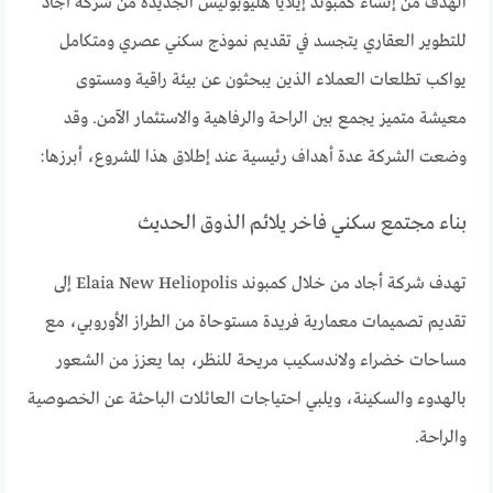
الهدف من إنشاء كمبوند إيلايا هليوبوليس الجديدة من شركة أجاد
للتطوير العقاري يتجسد في تقديم نموذج سكني عصري ومتكامل
يواكب تطلعات العملاء الذين يبحثون عن بيئة راقية ومستوى
معيشة متميز يجمع بين الراحة والرفاهية والاستثمار الآمن. وقد
وضعت الشركة عدة أهداف رئيسية عند إطلاق هذا المشروع، أبرزها:
بناء مجتمع سكني فاخر يلائم الذوق الحديث
تهدف شركة أجاد من خلال كمبوند Elaia New Heliopolis إلى
تقديم تصميمات معمارية فريدة مستوحاة من الطراز الأوروبي، مع
مساحات خضراء ولاندسكيب مريحة للنظر، بما يعزز من الشعور
بالهدوء والسكينة، ويلبي احتياجات العائلات الباحثة عن الخصوصية
والراحة.