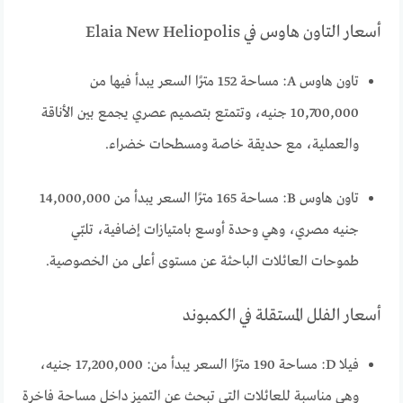
أسعار التاون هاوس في Elaia New Heliopolis
تاون هاوس A: مساحة 152 مترًا السعر يبدأ فيها من
10,700,000 جنيه، وتتمتع بتصميم عصري يجمع بين الأناقة
والعملية، مع حديقة خاصة ومسطحات خضراء.
تاون هاوس B: مساحة 165 مترًا السعر يبدأ من 14,000,000
جنيه مصري، وهي وحدة أوسع بامتيازات إضافية، تلبّي
طموحات العائلات الباحثة عن مستوى أعلى من الخصوصية.
أسعار الفلل المستقلة في الكمبوند
فيلا D: مساحة 190 مترًا السعر يبدأ من: 17,200,000 جنيه،
وهي مناسبة للعائلات التي تبحث عن التميز داخل مساحة فاخرة