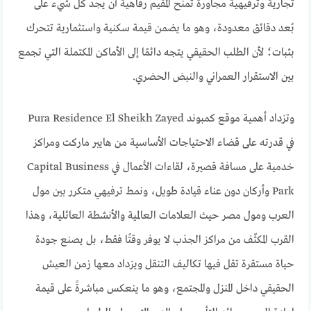
تجارية وترفيهية مجاورة تمنح المقيم رفاهية أن يجد كل شيء على
بُعد دقائق معدودة، وهو ما يضمن قيمة سكنية واستثمارية تتحرك
بثبات؛ لأن الطلب الحقيقي يتجه دائمًا إلى الأماكن المكتملة التي تجمع
بين الاستقرار العمراني والنبض الحضري.
وتزداد أهمية موقع كمبوند Pura Residence El Sheikh Zayed
في قدرته على قضاء الاحتياجات الأساسية من هايبر ماركت ومراكز
خدمية على مسافة قصيرة، لقاءات الأعمال في Capital Business
Park وأركان دون عناء قيادة طويل، ونمط ترفيهي متكرر بين مول
العرب ومول مصر حيث العلامات العالمية والأنشطة العائلية، وهذا
القرب المكثّف من مراكز الجذب لا يوفر وقتًا فقط، بل يصنع جودة
حياة مستقرة تقل فيها تكاليف التنقل ويزداد معها زمن العيش
الحقيقي داخل المنزل والمجتمع، وهو ما ينعكس مباشرةً على قيمة