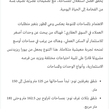
يحقق أفضل استغلال للمساحة، مع تصميمات عصرية تضيف لمسة
من الفخامة إلى الحياة اليومية.
الاهتمام بالمساحات المتنوعة يعكس وعي المطور بتغير متطلبات
العملاء في السوق العقاري؛ فهناك من يبحث عن وحدات أصغر
للاستثمار أو السكن العملي، وهناك من يرغب في مساحات أوسع
تمنحه تجربة معيشية متكاملة. هذا التنوع يجعل من بيورا ريزيدنس
مشروعًا قادرًا على تلبية احتياجات مختلفة ويزيد من فرصه
الاستثمارية، وأنواع الوحدات والمساحات
شقق بغرفتين نوم: تبدأ مساحاتها من 125 متر وتصل إلى 150
متر.
شقق بثلاث غرف نوم: بمساحات تتراوح بين 162.5 متر وحتى 181
متر مربع.