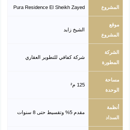
المشروع
Pura Residence El Sheikh Zayed
موقع
الشيخ زايد
المشروع
الشركة
شركة كفافي للتطوير العقاري
المطورة
مساحة
125 م²
الوحدة
أنظمة
مقدم 5% وتقسيط حتى 8 سنوات
السداد