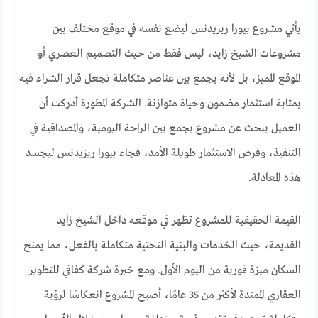
يأتي مشروع بيورا ريزيدنس ليضع نفسه في موقع مختلف بين
مشروعات الشيخ زايد، ليس فقط من حيث التصميم العصري أو
الموقع المميز، بل لأنه يجمع بين عناصر متكاملة تجعل قرار الشراء فيه
بمثابة استثمار مضمون وحياة متوازنة. الشركة المطورة أدركت أن
العميل يبحث عن مشروع يجمع بين الراحة اليومية، والمصداقية في
التنفيذ، وفرص الاستثمار طويلة الأمد، فجاء بيورا ريزيدنس ليجسد
هذه المعادلة.
القيمة الحقيقية للمشروع تظهر في موقعه داخل الشيخ زايد
القديمة، حيث الخدمات والبنية التحتية متكاملة بالفعل، مما يمنح
السكان ميزة فورية من اليوم الأول. ومع خبرة شركة كفافي للتطوير
العقاري الممتدة لأكثر من 35 عامًا، أصبح المشروع انعكاسًا لرؤية