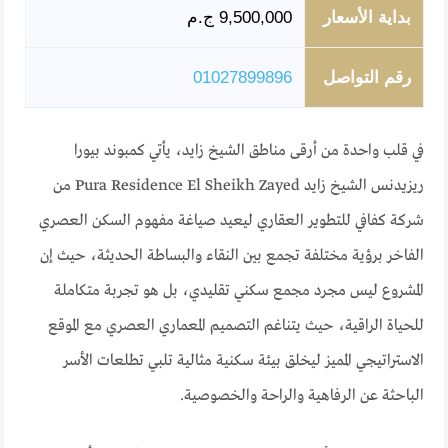
بداية الأسعار
9,500,000 ج.م
رقم التواصل
01027899896
في قلب واحدة من أرقى مناطق الشيخ زايد، يأتي كمبوند بيورا
ريزيدنس الشيخ زايد Pura Residence El Sheikh Zayed من
شركة كفافي للتطوير العقاري ليعيد صياغة مفهوم السكن العصري
الفاخر برؤية مختلفة تجمع بين النقاء والبساطة الحديثة، حيث إن
المشروع ليس مجرد مجمع سكني تقليدي، بل هو تجربة متكاملة
للحياة الراقية، حيث يتناغم التصميم المعماري العصري مع الموقع
الاستراتيجي المميز ليخلق بيئة سكنية مثالية تلبي تطلعات الأسر
الباحثة عن الرفاهية والراحة والخصوصية.