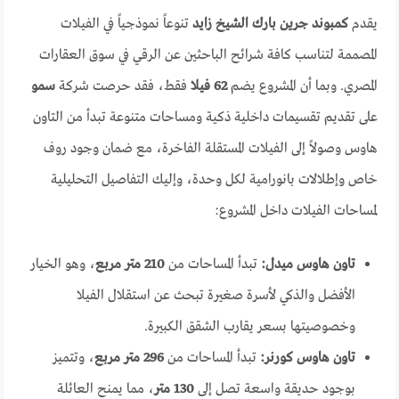
يقدم
كمبوند جرين بارك الشيخ زايد
تنوعاً نموذجياً في الفيلات
المصممة لتناسب كافة شرائح الباحثين عن الرقي في سوق العقارات
المصري. وبما أن المشروع يضم
62 فيلا
فقط، فقد حرصت شركة
سمو
على تقديم تقسيمات داخلية ذكية ومساحات متنوعة تبدأ من التاون
هاوس وصولاً إلى الفيلات المستقلة الفاخرة، مع ضمان وجود روف
خاص وإطلالات بانورامية لكل وحدة، وإليك التفاصيل التحليلية
لمساحات الفيلات داخل المشروع:
تاون هاوس ميدل:
تبدأ المساحات من
210 متر مربع
، وهو الخيار
الأفضل والذكي لأسرة صغيرة تبحث عن استقلال الفيلا
وخصوصيتها بسعر يقارب الشقق الكبيرة.
تاون هاوس كورنر:
تبدأ المساحات من
296 متر مربع
، وتتميز
بوجود حديقة واسعة تصل إلى
130 متر
، مما يمنح العائلة