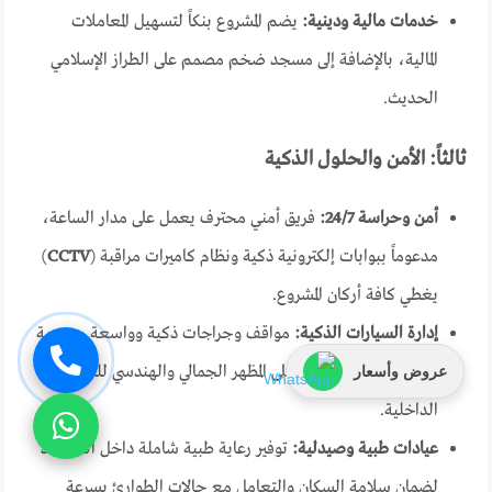
خدمات مالية ودينية:
يضم المشروع بنكاً لتسهيل المعاملات
المالية، بالإضافة إلى مسجد ضخم مصمم على الطراز الإسلامي
الحديث.
ثالثاً: الأمن والحلول الذكية
أمن وحراسة 24/7:
فريق أمني محترف يعمل على مدار الساعة،
مدعوماً ببوابات إلكترونية ذكية ونظام كاميرات مراقبة (
CCTV
)
يغطي كافة أركان المشروع.
إدارة السيارات الذكية:
مواقف وجراجات ذكية وواسعة مصممة
لمنع الازدحام والحفاظ على المظهر الجمالي والهندسي للشوارع
عروض وأسعار
الداخلية.
عيادات طبية وصيدلية:
توفير رعاية طبية شاملة داخل الكمبوند
لضمان سلامة السكان والتعامل مع حالات الطوارئ بسرعة