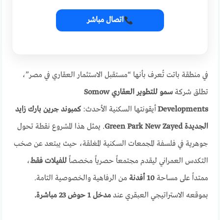
اتصال مباشر
في منطقة باتت تُعرف بأنها “مستقبل الاستثمار العقاري في مصر”،
تطلق شركة
سمو للتطوير العقاري Somow
Developments
أيقونتها السكنية الأحدث:
كمبوند جرين بارك زايد
الجديدة Green Park New Zayed
. يمثل هذا المشروع نقطة تحول
جوهرية في فلسفة المجمعات السكنية المغلقة، حيث يبتعد عن صخب
التكدس العمراني ليقدم مجتمعاً حصرياً مخصصاً
للفيلات فقط
،
ممتداً على مساحة
10 أفدنة
من الرفاهية والخصوصية التامة.
بموقعه الاستراتيجي العبقري عند
مدخل 1 حوض 23 مباشرة.