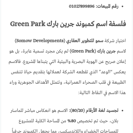
رقم المبيعات:
01027899896
فلسفة اسم كمبوند جرين بارك Green Park
اختيار شركة
سمو للتطوير العقاري (Somow Developments)
لاسم
جرين بارك (Green Park)
لم يكن مجرد تسمية عابرة، بل هو
إعلان صريح عن الهوية البصرية والبيئية التي يتبناها المشروع. فالاسم
يعكس “الوعد” الذي تقطعه الشركة لعملائها بتقديم حياة تتنفس
الطبيعة في قلب الصحراء العمرانية، وتتمثل الأهداف الجوهرية وراء
هذا الاسم في النقاط التالية:
تجسيد لغة الأرقام (80/20):
الاسم هو انعكاس مباشر للماستر
بلان، حيث تم تخصيص
80%
من المساحة الكلية للمشروع
للمساحات الخضراء واللاندسكيب، مما يجعل الكمبوند حرفياً