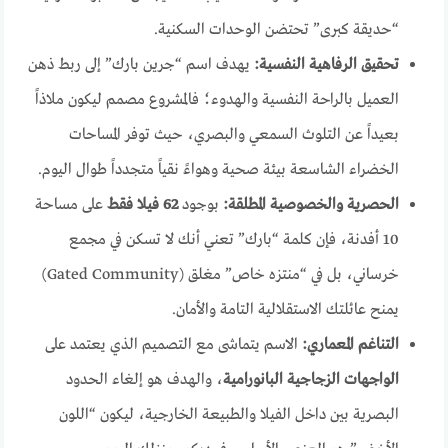
“حديقة كبرى” تحتضن الوحدات السكنية.
تحقيق الرفاهية النفسية:
يهدف اسم “جرين بارك” إلى ربط ذهن
العميل بالراحة النفسية والهدوء؛ فالمشروع مصمم ليكون ملاذاً
بعيداً عن التلوث السمعي والبصري، حيث توفر المساحات
الخضراء الشاسعة بيئة صحية وهواءً نقياً متجدداً طوال اليوم.
الحصرية والخصوصية المطلقة:
بوجود
62 فيلا فقط
على مساحة
10 أفدنة، فإن كلمة “بارك” تعني أنك لا تسكن في مجمع
خرساني، بل في “منتزه خاص” مغلق (Gated Community)
يمنح عائلتك الاستقلالية التامة والأمان.
التناغم المعماري:
الاسم يتماشى مع التصميم الذي يعتمد على
الواجهات الزجاجية البانورامية
، والهدف هو إلغاء الحدود
البصرية بين داخل الفيلا والطبيعة الخارجية، ليكون “اللون