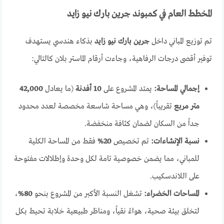
المخطط العام في كمبوند جرين بارك نيو زايد
تم توزيع المباني داخل
جرين بارك نيو زايد
بذكاء هندسي يستهدف
توفير أقصى درجات الرفاهية، وجاءت أرقام الماستر بلان كالتالي:
إجمالي المساحة:
يمتد المشروع على
10 أفدنة
(ما يعادل
42,000
متر مربع
تقريباً)، وهي مساحة شاسعة مخصصة لعدد محدود
جداً من السكان لضمان كثافة منخفضة.
نسبة الإنشاءات:
تم تخصيص
20%
فقط من المساحة الكلية
للمباني، مما يضمن خصوصية تامة لكل وحدة وإطلالات مفتوحة
على اللاندسكيب.
المساحات الخضراء:
تشغل النسبة الأكبر من المشروع بنحو
80%
،
لتخلق بيئة صحية، هواءً نقياً، ومناظر طبيعية خلابة تحيط بكل