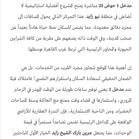
مدخل 1 حوض 23
مباشرة يمنح المشروع أفضلية استراتيجية لا
تُضاهى في منطقة
نيو زايد
. هذا التمركز الذكي يحول المسافات إلى
مجرد دقائق معدودة، مما يضمن للسكان نمط حياة هادئاً بعيداً عن
صخب المدينة، وفي الوقت ذاته يضعهم على مقربة من كافة الشرايين
الحيوية والمحاور الرئيسية التي تربط غرب القاهرة بوسطها.
إن أهمية هذا الموقع تتجاوز مجرد القرب من الخدمات، بل هي
الضمان الحقيقي لسعادة السكان واستقرارهم النفسي؛ فامتلاك فيلا
عند
مدخل 1
يعني توفير ساعات طويلة من الوقت المهدر في الزحام
المروري، واستثمارها في قضاء وقت ممتع مع العائلة وسط المساحات
الخضراء. ومن الناحية الاستثمارية، فإن الندرة العقارية للأراضي
الواقعة على المداخل الرئيسية تضمن تصاعداً مستمراً في قيمة
الوحدات، مما يجعل
جرين بارك الشيخ زايد
الخيار الأول للباحثين