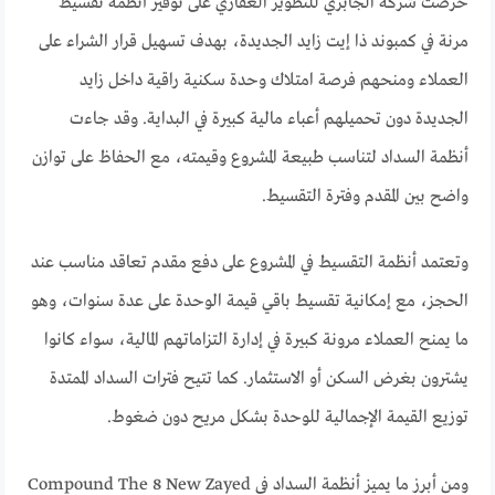
حرصت شركة الجابري للتطوير العقاري على توفير أنظمة تقسيط
مرنة في كمبوند ذا إيت زايد الجديدة، بهدف تسهيل قرار الشراء على
العملاء ومنحهم فرصة امتلاك وحدة سكنية راقية داخل زايد
الجديدة دون تحميلهم أعباء مالية كبيرة في البداية. وقد جاءت
أنظمة السداد لتناسب طبيعة المشروع وقيمته، مع الحفاظ على توازن
واضح بين المقدم وفترة التقسيط.
وتعتمد أنظمة التقسيط في المشروع على دفع مقدم تعاقد مناسب عند
الحجز، مع إمكانية تقسيط باقي قيمة الوحدة على عدة سنوات، وهو
ما يمنح العملاء مرونة كبيرة في إدارة التزاماتهم المالية، سواء كانوا
يشترون بغرض السكن أو الاستثمار. كما تتيح فترات السداد الممتدة
توزيع القيمة الإجمالية للوحدة بشكل مريح دون ضغوط.
ومن أبرز ما يميز أنظمة السداد في Compound The 8 New Zayed