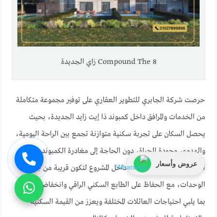
Compound The 8 زاي الجديدة
حرصت شركة الجابري للتطوير العقاري على توفير مجموعة متكاملة
من الخدمات والمرافق داخل كمبوند ذا إيت زايد الجديدة، بحيث
يحصل السكان على تجربة سكنية متوازنة تجمع بين الراحة اليومية،
والهدوء، وجودة الحياة، دون الحاجة إلى مغادرة الكمبوند. وقد تم
عروض وأسعار
توزيع هذه الخدمات بعناية داخل المشروع لتكون قريبة من جميع
الوحدات، مع الحفاظ على الطابع السكني الراقي وانخفاض الكثافة،
بما يلبي احتياجات العائلات المختلفة ويعزز من القيمة السكنية