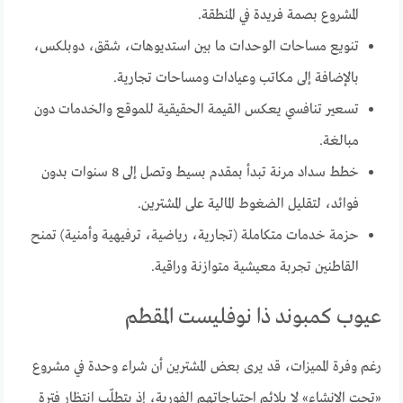
المشروع بصمة فريدة في المنطقة.
تنويع مساحات الوحدات ما بين استديوهات، شقق، دوبلكس،
بالإضافة إلى مكاتب وعيادات ومساحات تجارية.
تسعير تنافسي يعكس القيمة الحقيقية للموقع والخدمات دون
مبالغة.
خطط سداد مرنة تبدأ بمقدم بسيط وتصل إلى 8 سنوات بدون
فوائد، لتقليل الضغوط المالية على المشترين.
حزمة خدمات متكاملة (تجارية، رياضية، ترفيهية وأمنية) تمنح
القاطنين تجربة معيشية متوازنة وراقية.
عيوب كمبوند ذا نوفليست المقطم
رغم وفرة المميزات، قد يرى بعض المشترين أن شراء وحدة في مشروع
«تحت الإنشاء» لا يلائم احتياجاتهم الفورية، إذ يتطلّب انتظار فترة