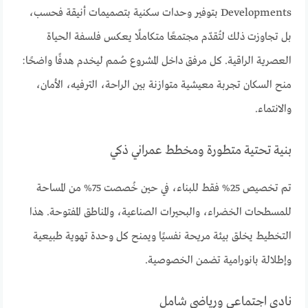
Developments بتوفير وحدات سكنية بتصميمات أنيقة فحسب،
بل تجاوزت ذلك لتُقدّم مجتمعًا متكاملًا يعكس فلسفة الحياة
العصرية الراقية. كل مرفق داخل المشروع صُمم ليخدم هدفًا واضحًا:
منح السكان تجربة معيشية متوازنة بين الراحة، الترفيه، الأمان،
والانتماء.
بنية تحتية متطورة ومخطط عمراني ذكي
تم تخصيص 25% فقط للبناء، في حين خُصصت 75% من المساحة
للمسطحات الخضراء، والبحيرات الصناعية، والمناطق المفتوحة. هذا
التخطيط يخلق بيئة مريحة نفسيًا ويمنح كل وحدة تهوية طبيعية
وإطلالة بانورامية تضمن الخصوصية.
نادي اجتماعي ورياضي شامل