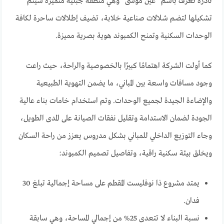
نادرة تُعرف باسم “عين موسى” وهي منطقة جبلية متميزة سيتم
تشكيلها لتضم شلالات صناعية خلابة، تضيف إطلالات ساحرة لكافة
الوحدات السكنية وتمنح الكمبوند هوية بصرية مميزة.
كما أولت الشركة اهتمامًا كبيرًا بالخصوصية والراحة، حيث راعت
وجود مسافات واسعة بين المباني، ما يضمن التهوية الطبيعية
والإضاءة الجيدة لجميع الوحدات. وتم استخدام خامات بناء عالية
الجودة لضمان الاستدامة وتقليل نفقات الصيانة على المدى الطويل،
وجاء التوزيع الداخلي للمباني بشكل مدروس يعزز من راحة السكان
ويخلق بيئة سكنية راقية، وتفاصيل تصميم الكمبوند:
يمتد مشروع ذا نوفليست المقطم على مساحة إجمالية تبلغ 30
فدان.
نسبة البناء لا تتعدى 25% من إجمالي المساحة، وهي سابقة