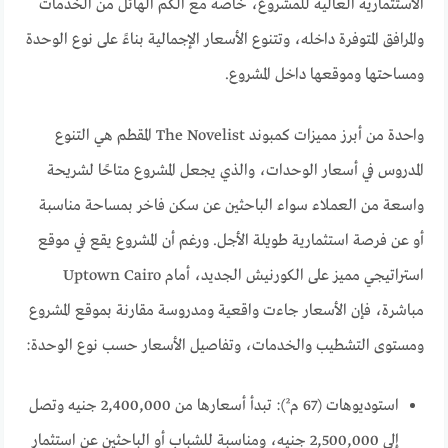
الاستثمارية العالية للمشروع، خاصة مع الكم الهائل من الخدمات
والمرافق المتوفرة داخله، وتتنوع الأسعار الإجمالية بناءً على نوع الوحدة
ومساحتها وموقعها داخل المشروع.
واحدة من أبرز مميزات كمبوند The Novelist المقطم هي التنوع
المدروس في أسعار الوحدات، والذي يجعل المشروع متاحًا لشريحة
واسعة من العملاء سواء الباحثين عن سكن فاخر بمساحة مناسبة
أو عن فرصة استثمارية طويلة الأجل. ورغم أن المشروع يقع في موقع
استراتيجي مميز على الكورنيش الجديد، أمام Uptown Cairo
مباشرة، فإن الأسعار جاءت واقعية ومدروسة مقارنة بموقع المشروع
ومستوى التشطيب والخدمات، وتفاصيل الأسعار حسب نوع الوحدة:
استوديوهات (67 م²): تبدأ أسعارها من 2,400,000 جنيه وتصل
إلى 2,500,000 جنيه، ومناسبة للشباب أو الباحثين عن استثمار