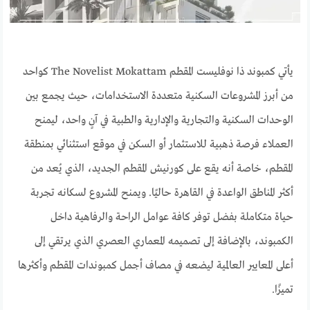
يأتي كمبوند ذا نوفليست المقطم The Novelist Mokattam كواحد
من أبرز المشروعات السكنية متعددة الاستخدامات، حيث يجمع بين
الوحدات السكنية والتجارية والإدارية والطبية في آنٍ واحد، ليمنح
العملاء فرصة ذهبية للاستثمار أو السكن في موقع استثنائي بمنطقة
المقطم، خاصة أنه يقع على كورنيش المقطم الجديد، الذي يُعد من
أكثر المناطق الواعدة في القاهرة حاليًا. ويمنح المشروع لسكانه تجربة
حياة متكاملة بفضل توفر كافة عوامل الراحة والرفاهية داخل
الكمبوند، بالإضافة إلى تصميمه المعماري العصري الذي يرتقي إلى
أعلى المعايير العالمية ليضعه في مصاف أجمل كمبوندات المقطم وأكثرها
تميزًا.