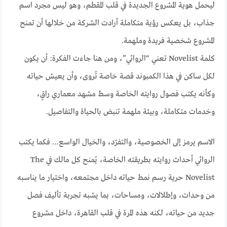
ليحمل هوية المشروع الجديدة في قلب المقطم، وهو ليس مجرد اسم
جذاب، بل يعكس رؤية متكاملة أرادت الشركة من خلالها أن تمنح
المشروع شخصية فريدة وملهمة.
كلمة Novelist تعني “الروائي”، ومن هنا جاءت الفكرة: أن يكون
لكل ساكن في هذا الكمبوند قصة خاصة تُروى، وأن يعيش حياته
وكأنه يكتب فصول روايته الخاصة وسط مشهد معماري راقٍ،
وخدمات متكاملة، وبيئة ملهمة تنبض بالحياة والتفاصيل.
الاسم يرمز إلى الخصوصية، والتفرّد، والخيال الواسع… فكما يكتب
الروائي أحداث روايته بطريقته الخاصة، يُمنح كل مالك في The
Novelist حرية رسم نمط حياته داخل مجتمعه، واختيار ما يناسبه
من وحدات، وإطلالات، ومساحات، بما يشبه تجربة تأليف فصل
جديد من حياته، لكنه هذه المرة في قلب القاهرة، داخل مشروع