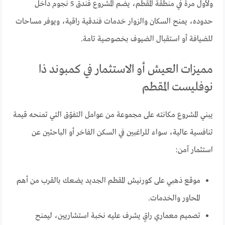
ولأول مرة في منطقة المقطم، يضم المشروع فندق 5 نجوم داخل
حدوده، يمنح السكان والزوار خدمات فندقية راقية، ويوفر مساحات
للضيافة أو استقبال الضيوف بخصوصية تامة.
مميزات العيش أو الاستثمار في كمبوند ذا
نوفليست المقطم
يبني المشروع مكانته على مجموعة من عوامل التفوّق التي تمنحه قيمة
تنافسية عالية، سواء للراغبين في السكن الفاخر أو الباحثين عن
استثمار آمن:
موقع ذهبي على كورنيش المقطم الجديد يضعك بالقرب من أهم
المحاور والخدمات.
تصميم معماري راقٍ يشرف عليه نخبة استشاريين، ليمنح