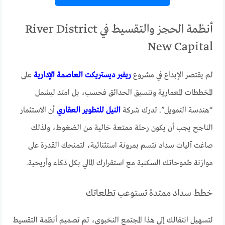
أنظمة الحجز والتقسيط في River District
New Capital
لم يقتصر الإبداع في مشروع
ريفير ديستريكت العاصمة الإدارية
على
المخططات المعمارية وتنسيق الحدائق فحسب، بل امتد ليشمل
“هندسة التمويل”. تدرك شركة
النيل للتطوير العقاري
أن الاستثمار
الناجح يجب أن يكون رحلة ممتعة خالية من الضغوط، ولذلك
صاغت آليات سداد تتسم بمرونة استثنائية، لتمنحك القدرة على
موازنة طموحاتك السكنية مع استقرارك المالي بكل ذكاء وأريحية.
خطط سداد ممتدة تستوعب تطلعاتك
لتسهيل انتقالك إلى هذا المجتمع النخبوي، تم تصميم أنظمة التقسيط