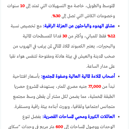
المتوسط والطويل، خاصة مع التسهيلات التي تمتد إلى
10
سنوات
وخصومات الكاش التي تصل إلى
30%
.
عشاق الهدوء والباحثون عن العزلة الراقية:
مع تخصيص نسبة
12%
فقط للمباني، وأكثر من
30
فدانا للمسطحات المائية
والبحيرات، يعتبر الكمبوند الملاذ المثالي لمن يرغب في الهروب من
صخب المدينة والعيش في بيئة هادئة ومفتوحة تتنفس هواء نقيا
على مدار الساعة.
أصحاب الملاءة المالية العالية وصفوة المجتمع:
بأسعار افتتاحية
تبدأ من
77,000
جنيه مصري للمتر، يستهدف المشروع حصريا
الطبقة المخملية، مما يضمن لكل مشتر أن يقطن وسط مجتمع
متجانس اجتماعيا وثقافيا، ويورث أبناءه بيئة راقية ومستقرة.
العائلات الكبيرة ومحبي المساحات القصرية:
بفضل تنوع
الوحدات ووصول المساحات إلى
600
متر مربع في وحدات “سكاي