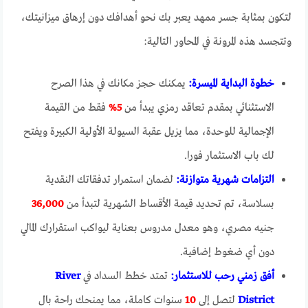
لتكون بمثابة جسر ممهد يعبر بك نحو أهدافك دون إرهاق ميزانيتك،
وتتجسد هذه المرونة في المحاور التالية:
خطوة البداية الميسرة:
يمكنك حجز مكانك في هذا الصرح
الاستثنائي بمقدم تعاقد رمزي يبدأ من
5%
فقط من القيمة
الإجمالية للوحدة، مما يزيل عقبة السيولة الأولية الكبيرة ويفتح
لك باب الاستثمار فورا.
التزامات شهرية متوازنة:
لضمان استمرار تدفقاتك النقدية
بسلاسة، تم تحديد قيمة الأقساط الشهرية لتبدأ من
36,000
جنيه مصري، وهو معدل مدروس بعناية ليواكب استقرارك المالي
دون أي ضغوط إضافية.
أفق زمني رحب للاستثمار:
تمتد خطط السداد في
River
District
لتصل إلى
10
سنوات كاملة، مما يمنحك راحة بال