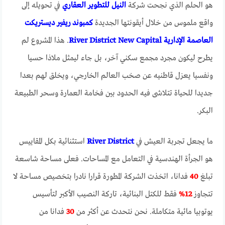
هو الحلم الذي نجحت شركة
النيل للتطوير العقاري
في تحويله إلى
واقع ملموس من خلال أيقونتها الجديدة
كمبوند
ريفير ديستريكت
العاصمة الإدارية River District New Capital
. هذا المشروع لم
يطرح ليكون مجرد مجمع سكني آخر، بل جاء ليمثل ملاذا حسيا
ونفسيا يعزل قاطنيه عن صخب العالم الخارجي، ويخلق لهم بعدا
جديدا للحياة تتلاشى فيه الحدود بين فخامة العمارة وسحر الطبيعة
البكر.
ما يجعل تجربة العيش في
River District
استثنائية بكل المقاييس
هو الجرأة الهندسية في التعامل مع المساحات. فعلى مساحة شاسعة
تبلغ
40
فدانا، اتخذت الشركة المطورة قرارا نادرا بتخصيص مساحة لا
تتجاوز
12%
فقط للكتل البنائية، تاركة النصيب الأكبر لتأسيس
يوتوبيا مائية متكاملة. نحن نتحدث عن أكثر من
30
فدانا من