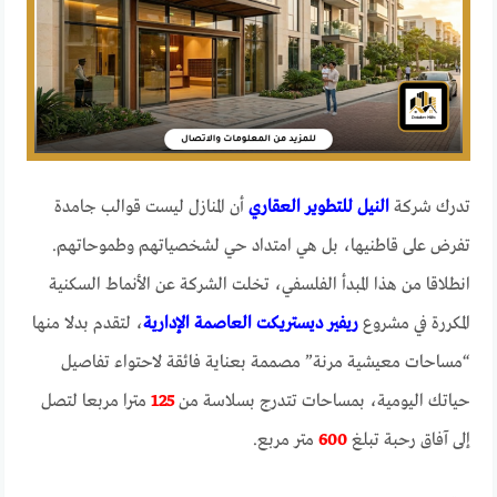
تدرك شركة
النيل للتطوير العقاري
أن المنازل ليست قوالب جامدة
تفرض على قاطنيها، بل هي امتداد حي لشخصياتهم وطموحاتهم.
انطلاقا من هذا المبدأ الفلسفي، تخلت الشركة عن الأنماط السكنية
المكررة في مشروع
ريفير ديستريكت العاصمة الإدارية
، لتقدم بدلا منها
“مساحات معيشية مرنة” مصممة بعناية فائقة لاحتواء تفاصيل
حياتك اليومية، بمساحات تتدرج بسلاسة من
125
مترا مربعا لتصل
إلى آفاق رحبة تبلغ
600
متر مربع.