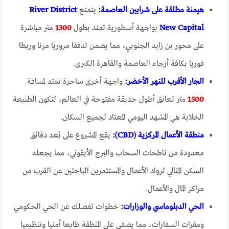
هيمنة مطلقة على شرايين العاصمة:
يتمتع
River District
New Capital
بواجهة أسطورية تمتد بطول
1300
متر مباشرة
على محور بن زايد الجنوبي، مما يضمن تدفقا مروريا مرنا وربطا
فوريا بكافة أرجاء العاصمة والقاهرة الكبرى.
الجار الأقرب للنهر الأخضر:
واجهة أخرى ساحرة تمتد لمسافة
1500
متر تعانق أطول حديقة مفتوحة في العالم، لتكون الطبيعة
الخلابة هي المشهد اليومي المعتاد لجميع السكان.
منطقة الأعمال المركزية (CBD):
يقع المشروع على بُعد دقائق
معدودة من ناطحات السحاب والبرج الأيقوني، مما يجعله
السكن المثالي لرواد الأعمال والمستثمرين الباحثين عن القرب من
مراكز المال والأعمال.
الحي الدبلوماسي والوزارات:
خطوات تفصلك عن الحي الحكومي
ومقرات السفارات، مما يضفي على المنطقة طابعا أمنيا وتنظيميا