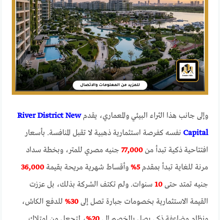
وإلى جانب هذا الثراء البيئي والمعماري، يقدم
River District New
Capital
نفسه كفرصة استثمارية ذهبية لا تقبل المنافسة. بأسعار
افتتاحية ذكية تبدأ من
77,000
جنيه مصري للمتر، وبخطة سداد
مرنة للغاية تبدأ بمقدم
5%
وأقساط شهرية مريحة بقيمة
36,000
جنيه تمتد حتى
10
سنوات. ولم تكتف الشركة بذلك، بل عززت
القيمة الاستثمارية بخصومات جبارة تصل إلى
30%
للدفع الكاش،
ونظام مضاعفة ذكي يصل بالخصم إلى
20%
، لتجعل من امتلاك