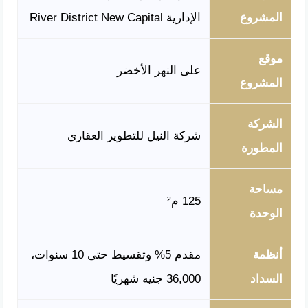
المشروع
الإدارية River District New Capital
موقع
على النهر الأخضر
المشروع
الشركة
شركة النيل للتطوير العقاري
المطورة
مساحة
125 م²
الوحدة
أنظمة
مقدم 5% وتقسيط حتى 10 سنوات،
السداد
36,000 جنيه شهريًا