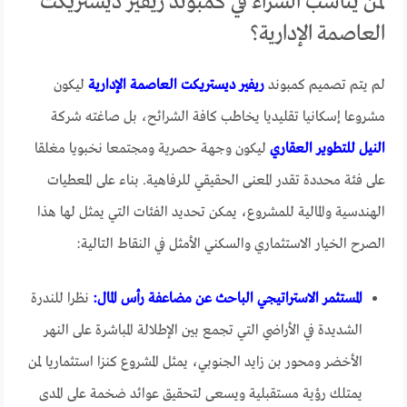
لمن يناسب الشراء في كمبوند ريفير ديستريكت
العاصمة الإدارية؟
لم يتم تصميم كمبوند
ريفير ديستريكت العاصمة الإدارية
ليكون
مشروعا إسكانيا تقليديا يخاطب كافة الشرائح، بل صاغته شركة
النيل للتطوير العقاري
ليكون وجهة حصرية ومجتمعا نخبويا مغلقا
على فئة محددة تقدر المعنى الحقيقي للرفاهية. بناء على المعطيات
الهندسية والمالية للمشروع، يمكن تحديد الفئات التي يمثل لها هذا
الصرح الخيار الاستثماري والسكني الأمثل في النقاط التالية:
المستثمر الاستراتيجي الباحث عن مضاعفة رأس المال:
نظرا للندرة
الشديدة في الأراضي التي تجمع بين الإطلالة المباشرة على النهر
الأخضر ومحور بن زايد الجنوبي، يمثل المشروع كنزا استثماريا لمن
يمتلك رؤية مستقبلية ويسعى لتحقيق عوائد ضخمة على المدى