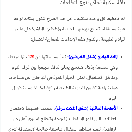
باقة سكنية تحاكي تنوع التطلعات
تم تخطيط كل وحدة سكنية داخل هذا الصرح لتكون بمثابة لوحة
فنية مستقلة، تتمتع بهويتها الخاصة وإطلالتها المباشرة على عالم
المياه والطبيعة، وتتنوع هذه الإبداعات المعمارية لتشمل:
الملاذ الهادئ (شقق الغرفتين):
تبدأ مساحاتها من
125
مترا مربعا،
وهي مصممة بذكاء هندسي يخلق تدفقا طبيعيا بين غرف النوم
ومناطق الاستقبال. تمثل الخيار النموذجي للباحثين عن مساحات
عملية راقية تضمن التهوية الطبيعية والإضاءة الشمسية طوال
اليوم.
الأجنحة العائلية (شقق الثلاث غرف):
صممت خصيصا لاحتضان
العائلات التي تقدر المساحات المفتوحة وتتطلع لمستوى أعلى من
الرفاهية. تتميز بمناطق استقبال شاسعة صالحة لاستضافة كبرى