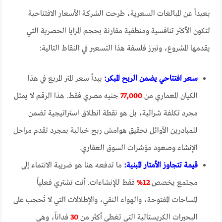
بعيداً عن المبالغات السعرية، طرحت الشركة الأسعار الافتتاحية
لتكون الأكثر تنافسية ومنطقية مقارنة بحجم المزايا الحصرية التي
يقدمها المشروع، وتبرز فلسفة هذا التسعير في النقاط التالية:
سعر افتتاحي يضمن الربح المبكر:
يبدأ سعر المتر المربع في هذا
الكيان المعماري من
77,000
جنيه مصري فقط. هذا الرقم لا يمثل
مجرد تكلفة شرائية، بل هو نقطة انطلاق استراتيجية تضمن
للمبادرين الأوائل تحقيق هوامش ربح خيالية بمجرد تقدم مراحل
الإنشاء وصعود مؤشرات السوق العقاري.
قيمة تتجاوز الأمتار المبنية:
ما تدفعه هنا هو ضريبة الانتماء إلى
مجتمع يخصص
12%
فقط للإنشاءات. أنت تشتري فعلياً
المساحات المفتوحة، والهواء النقي، والإطلالات التي لا تُحجب على
البحيرات الكريستالية التي تغطي أكثر من
30
فداناً، وهي