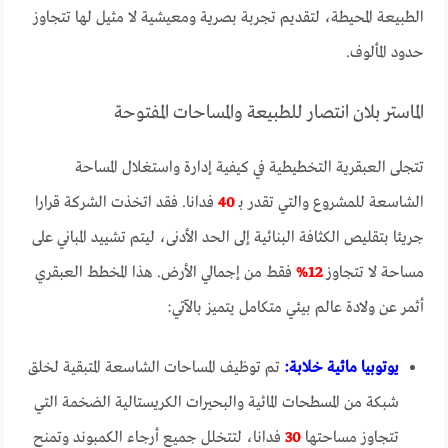
الطبيعة المحيطة، لتقديم تجربة بصرية ومعيشية لا مثيل لها تتجاوز
حدود المألوف.
الماستر بلان انتصار للطبيعة والمساحات المفتوحة
تتجلى العبقرية التخطيطية في كيفية إدارة واستغلال المساحة
الشاسعة للمشروع والتي تقدر بـ
40
فدانا. فقد اتخذت الشركة قرارا
جريئا بتقليص الكثافة البنائية إلى الحد الأدنى، ليتم تشييد المباني على
مساحة لا تتجاوز
12%
فقط من إجمالي الأرض. هذا المخطط العبقري
أثمر عن ولادة عالم بيئي متكامل يتميز بالآتي:
يوتوبيا مائية خلابة:
تم توظيف المساحات الشاسعة المتبقية لخلق
شبكة من المسطحات المائية والبحيرات الكريستالية الضخمة التي
تتجاوز مساحتها
30
فدانا، لتتخلل جميع أرجاء الكمبوند وتمنح