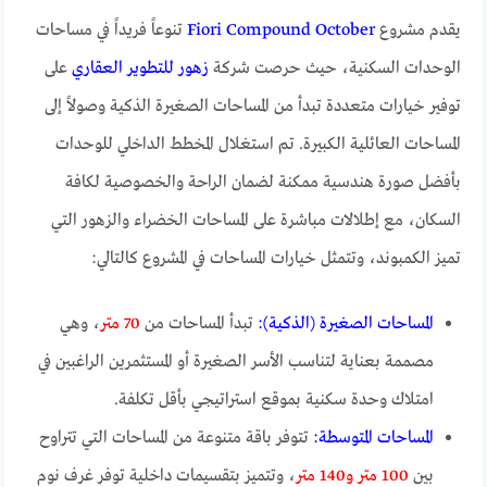
يقدم مشروع
Fiori Compound October
تنوعاً فريداً في مساحات
الوحدات السكنية، حيث حرصت شركة
زهور للتطوير العقاري
على
توفير خيارات متعددة تبدأ من المساحات الصغيرة الذكية وصولاً إلى
المساحات العائلية الكبيرة. تم استغلال المخطط الداخلي للوحدات
بأفضل صورة هندسية ممكنة لضمان الراحة والخصوصية لكافة
السكان، مع إطلالات مباشرة على المساحات الخضراء والزهور التي
تميز الكمبوند، وتتمثل خيارات المساحات في المشروع كالتالي:
المساحات الصغيرة (الذكية):
تبدأ المساحات من
70 متر
، وهي
مصممة بعناية لتناسب الأسر الصغيرة أو المستثمرين الراغبين في
امتلاك وحدة سكنية بموقع استراتيجي بأقل تكلفة.
المساحات المتوسطة:
تتوفر باقة متنوعة من المساحات التي تتراوح
بين
100 متر و140 متر
، وتتميز بتقسيمات داخلية توفر غرف نوم