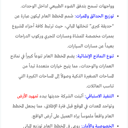
وواجهات تسمح بتدفق الضوء الطبيعي لداخل الوحدات.
توزيع الحدائق والممرات:
صُمم المخطط العام ليكون عبارة عن
“حديقة كبرى” تتخللها المباني، حيث ترتبط كافة أجزاء المشروع
بممرات مخصصة للمشاة ومسارات للجري وركوب الدراجات
بعيداً عن مسارات السيارات.
تنوع النماذج الإنشائية:
يضم المخطط العام تنوعاً كبيراً في نماذج
العمارات والوحدات، مما يتيح خيارات متعددة تبدأ من
المساحات الصغيرة الذكية وصولاً إلى المساحات الكبيرة التي
تناسب العائلات.
التنفيذ الاستباقي:
أثبتت الشركة جديتها ببدء
تمهيد الأرض
وتواجد المعدات في الموقع قبل فترة الإطلاق، مما يجعل المخطط
العام واقعاً ملموساً يراه العميل على أرض الواقع.
الخصوصية والأمان:
روعي في المخطط العام توزيع المباني