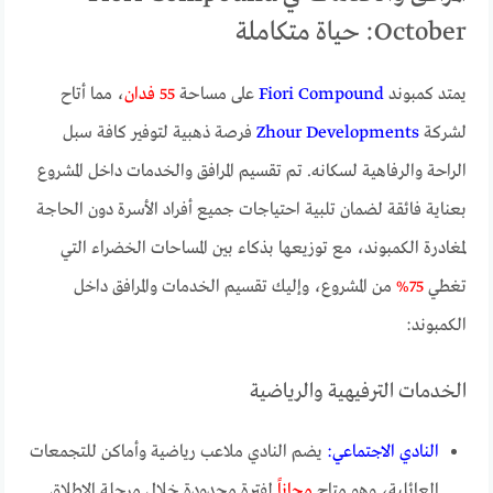
October: حياة متكاملة
يمتد كمبوند
Fiori Compound
على مساحة
55 فدان
، مما أتاح
لشركة
Zhour Developments
فرصة ذهبية لتوفير كافة سبل
الراحة والرفاهية لسكانه. تم تقسيم المرافق والخدمات داخل المشروع
بعناية فائقة لضمان تلبية احتياجات جميع أفراد الأسرة دون الحاجة
لمغادرة الكمبوند، مع توزيعها بذكاء بين المساحات الخضراء التي
تغطي
75%
من المشروع، وإليك تقسيم الخدمات والمرافق داخل
الكمبوند:
الخدمات الترفيهية والرياضية
النادي الاجتماعي:
يضم النادي ملاعب رياضية وأماكن للتجمعات
العائلية، وهو متاح
مجاناً
لفترة محدودة خلال مرحلة الإطلاق.