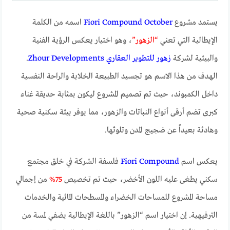
يستمد مشروع
Fiori Compound October
اسمه من الكلمة
الإيطالية التي تعني
“الزهور”
، وهو اختيار يعكس الرؤية الفنية
والبيئية لشركة
زهور للتطوير العقاري Zhour Developments
.
الهدف من هذا الاسم هو تجسيد الطبيعة الخلابة والراحة النفسية
داخل الكمبوند، حيث تم تصميم المشروع ليكون بمثابة حديقة غناء
كبرى تضم أرقى أنواع النباتات والزهور، مما يوفر بيئة سكنية صحية
وهادئة بعيداً عن ضجيج المدن وتلوثها.
يعكس اسم
Fiori Compound
فلسفة الشركة في خلق مجتمع
سكني يطغى عليه اللون الأخضر، حيث تم تخصيص
75%
من إجمالي
مساحة المشروع للمساحات الخضراء والمسطحات المائية والخدمات
الترفيهية. إن اختيار اسم “الزهور” باللغة الإيطالية يضفي لمسة من