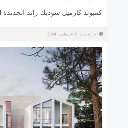
كمبوند كارميل سوديك زايد الجديدة Compound Karmell Sodic New Zayed
آخر تحديث:
9 أغسطس، 2024