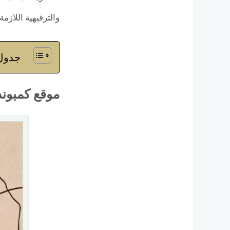
والترفيهية اللازم
جدول 
موقع كمبوند