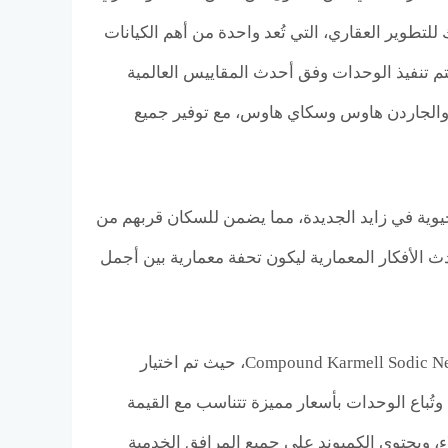
تطوير العقاري، التي تُعد واحدة من أهم الكيانات
تم تنفيذ الوحدات وفق أحدث المقاييس العالمية
 والجاردن هاوس وسكاي هاوس، مع توفير جميع
وية في زايد الجديدة، مما يضمن للسكان قربهم من
دث الأفكار المعمارية ليكون تحفة معمارية بين أجمل
ونجحت شركة سوديك العقارية في تحقيق تنوع في مساحات الوحدات في Compound Karmell Sodic New Zayed، حيث تم اختيار
تُباع الوحدات بأسعار مميزة تتناسب مع القيمة
اء، ويحتوي الكمبوند على جميع المرافق الخدمية