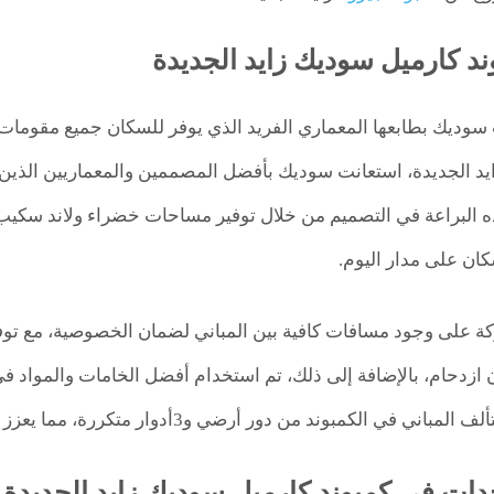
د كارميل سوديك زايد الجديدة
ديك بطابعها المعماري الفريد الذي يوفر للسكان جميع مقومات ال
يد الجديدة، استعانت سوديك بأفضل المصممين والمعماريين الذين
ه البراعة في التصميم من خلال توفير مساحات خضراء ولاند سكيب
ان على مدار اليوم.
 على وجود مسافات كافية بين المباني لضمان الخصوصية، مع تو
 ازدحام، بالإضافة إلى ذلك، تم استخدام أفضل الخامات والمواد
في الكمبوند من دور أرضي و3أدوار متكررة، مما يعزز من جمالية وتنوع المشروع.
ات في كمبوند كارميل سوديك زايد الجديدة