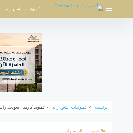
لتجاوز
لى
كمبوندات الشيخ زايد
لمحتوى
الرئيسية
⁄
كمبوندات الشيخ زايد
⁄
كمبوند كارميل سوديك زايد الجديدة  Sodic New Zayed
كمبوندات الشيخ زايد