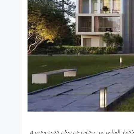
 كمبوند كارميل سوديك زايد الجديدة Compound Karmell Sodic New Zayed، الاختيار المثالي لمن يبحثون عن سكن حديث وعصري