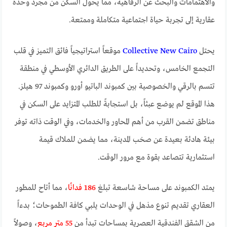
والاهتمامات والبحث عن الرفاهية، مما يحول السكن من مجرد وحدة
عقارية إلى تجربة حياة اجتماعية متكاملة وممتعة.
يحتل
Collective New Cairo
موقعاً استراتيجياً فائق التميز في قلب
التجمع الخامس، وتحديداً على الطريق الدائري الأوسطي في منطقة
تتسم بالرقي والخصوصية بين كمبوند الباتيو أورو وكمبوند 97 هيلز.
هذا الموقع لم يوضع عبثاً، بل استجابةً للطلب المتزايد على السكن في
مناطق تضمن القرب من أهم المحاور والخدمات، وفي الوقت ذاته توفر
بيئة هادئة بعيدة عن صخب المدينة، مما يضمن للملاك قيمة
استثمارية تتصاعد بقوة مع مرور الوقت.
يمتد الكمبوند على مساحة شاسعة تبلغ
186 فدانًا
، مما أتاح للمطور
العقاري تقديم تنوع مذهل في الوحدات يلبي كافة الطموحات؛ بدءاً
من الشقق الفندقية العصرية بمساحات تبدأ من
55 متر مربع
، وصولاً