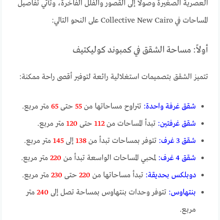
العصرية الصغيرة وصولاً إلى القصور والفلل الفاخرة، وتأتي تفاصيل
المساحات في Collective New Cairo على النحو التالي:
أولاً: مساحة الشقق في كمبوند كوليكتيف
تتميز الشقق بتصميمات استغلالية رائعة لتوفير أقصى راحة ممكنة:
شقق غرفة واحدة:
تتراوح مساحاتها من
55
حتى
65
متر مربع.
شقق غرفتين:
تبدأ المساحات من
112
حتى
120
متر مربع.
شقق 3 غرف:
تتوفر بمساحات تبدأ من
138
إلى
145
متر مربع.
شقق 4 غرف:
لمحبي المساحات الواسعة تبدأ من
220
متر مربع.
دوبلكس بحديقة:
تبدأ مساحاتها من
220
حتى
230
متر مربع.
بنتهاوس:
تتوفر وحدات بنتهاوس بمساحة تصل إلى
240
متر
مربع.