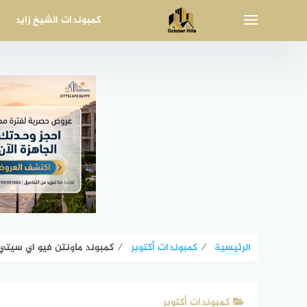
لتجاوز
كمبوندات الشيخ زايد
لى
لمحتوى
الرئيسية
⁄
كمبوندات أكتوبر
⁄
كمبوند ماونتن فيو اي سيتي أكتوبر  ICity October
كمبوندات أكتوبر