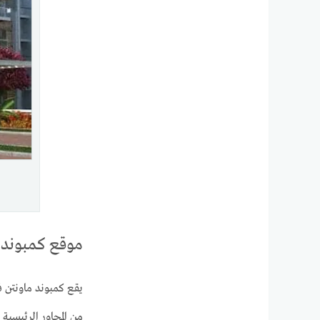
موقع كمبوند م