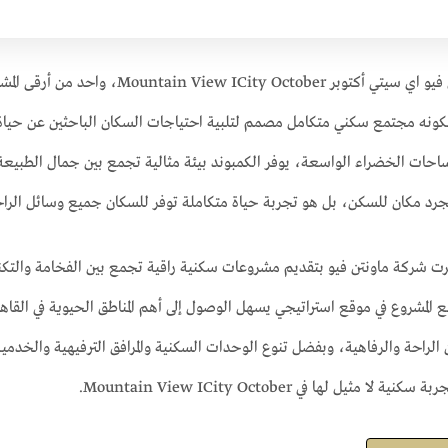
يعتبر كمبوند ماونتن فيو اي سيتي أكتو
المساحات الخضراء الواسعة، يوفر الكمبوند بيئة مثالية تجمع بين جمال الطبيعة
رد مكان للسكن، بل هو تجربة حياة متكاملة توفر للسكان جميع وسائل الراحة
ت شركة ماونتن فيو بتقديم مشروعات سكنية راقية تجمع بين الفخامة والتكنول
 المشروع في موقع استراتيجي يسهل الوصول إلى أهم المناطق الحيوية في القاهرة
لراحة والرفاهية، وبفضل تنوع الوحدات السكنية والمرافق الترفيهية والخدمية
 مثيل لها في Mountain View ICity October.