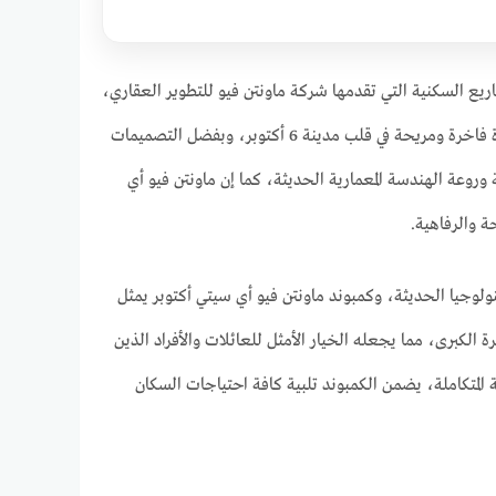
بر Mountain View ICity October، واحد من أرقى المشاريع السكنية التي تقدمها شركة ماونتن فيو للتطوير العقاري،
حيث يتميز المشروع بكونه مجتمع سكني متكامل مصمم لتلبية احتياجات السكان الباحثين عن حياة فاخرة ومريحة في قلب مدينة 6 أكتوبر، وبفضل التصميمات
 وروعة الهندسة المعمارية الحديثة، كما إن ماونتن فيو أي
 والرفاهية.
وجيا الحديثة، وكمبوند ماونتن فيو أي سيتي أكتوبر يمثل
 الكبرى، مما يجعله الخيار الأمثل للعائلات والأفراد الذين
 المتكاملة، يضمن الكمبوند تلبية كافة احتياجات السكان