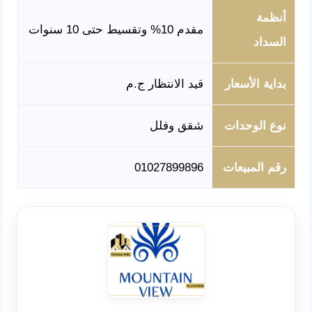
أنظمة
مقدم 10% وتقسيط حتى 10 سنوات
السداد
بداية الأسعار
قيد الانتظار ج.م
نوع الوحدات
شقق وفلل
رقم المبيعات
01027899896