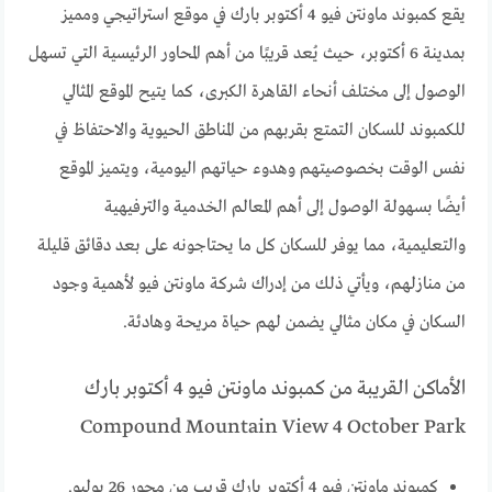
يقع كمبوند ماونتن فيو 4 أكتوبر بارك في موقع استراتيجي ومميز
بمدينة 6 أكتوبر، حيث يُعد قريبًا من أهم المحاور الرئيسية التي تسهل
الوصول إلى مختلف أنحاء القاهرة الكبرى، كما يتيح الموقع المثالي
للكمبوند للسكان التمتع بقربهم من المناطق الحيوية والاحتفاظ في
نفس الوقت بخصوصيتهم وهدوء حياتهم اليومية، ويتميز الموقع
أيضًا بسهولة الوصول إلى أهم المعالم الخدمية والترفيهية
والتعليمية، مما يوفر للسكان كل ما يحتاجونه على بعد دقائق قليلة
من منازلهم، ويأتي ذلك من إدراك شركة ماونتن فيو لأهمية وجود
السكان في مكان مثالي يضمن لهم حياة مريحة وهادئة.
الأماكن القريبة من كمبوند ماونتن فيو 4 أكتوبر بارك
Compound Mountain View 4 October Park
كمبوند ماونتن فيو 4 أكتوبر بارك قريب من محور 26 يوليو.