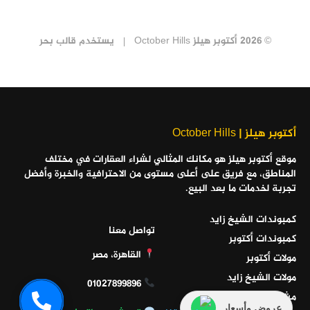
© 2026 أكتوبر هيلز October Hills
يستخدم
قالب بحر
أكتوبر هيلز | October Hills
موقع أكتوبر هيلز هو مكانك المثالي لشراء العقارات في مختلف
المناطق، مع فريق على أعلى مستوى من الاحترافية والخبرة وأفضل
تجربة لخدمات ما بعد البيع.
كمبوندات الشيخ زايد
تواصل معنا
كمبوندات أكتوبر
القاهرة، مصر
مولات أكتوبر
مولات الشيخ زايد
01027899896
مشاريع الساحل الشمالي
عروض وأسعار