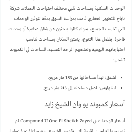
الوحدات السكنية بمساحات تلبي مختلف احتياجات العملاء. شركة
ناباج للتطوير العقاري قامت بدراسة السوق بدقة لتوفير الوحدات
التي تناسب الجميع، سواء كانوا يبحثون عن شقق صغيرة أو وحدات
فاخرة. بفضل هذا التنوع، يتمتع السكان بمساحات تناسب
احتياجاتهم اليومية وتمنحهم الراحة النفسية. المساحات في الكمبوند
تشمل:
الشقق: تبدأ مساحاتها من 183 متر مربع.
البنتهاوس: تصل مساحته إلى 213 متر مربع.
أسعار كمبوند يو وان الشيخ زايد
أسعار الوحدات في Compound U One El Sheikh Zayed تم
تصميمها لتناسب القيمة التي يقدمها المشروع، مع مراعاة عدة عوامل