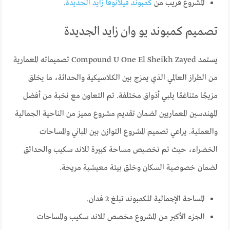
المشروع قريب من
كمبوند فيلانوفا زايد الجديدة
.
تصميم كمبوند يو وان زايد الجديدة
يستمد Compound U One El Sheikh Zayed تصميماته المعمارية
من الطراز العالمي الذي يمزج بين الكلاسيكية والحداثة، ما يخلق
مزيجًا متناغمًا يلبي أذواق مختلفة. تم التعاون مع نخبة من أفضل
المهندسين المعماريين لضمان تقديم مشروع مميز من الناحية الجمالية
والعملية. يراعي تصميم المشروع التوازن بين المباني والمساحات
الخضراء، حيث تم تخصيص مساحة كبيرة للاند سكيب والحدائق
لضمان خصوصية السكان وخلق بيئة معيشية مريحة.
المساحة الإجمالية للكمبوند تبلغ 2 فدان.
الجزء الأكبر من المشروع مخصص للاند سكيب والمساحات