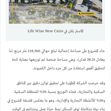
الماستر بلان في Life Wise New Cairo
جاء المشروع على مساحة إجمالية تبلغ حوالي 118,560 متر مربع (ما
يعادل 28.23 فدان)، وهي مساحة ضخمة تم توزيعها بعناية تامة
لتحقيق أقصى استفادة من كل جزء داخل الكمبوند.
وقد حرصت الشركة المطوّرة على تحقيق توازن دقيق بين المناطق
السكنية والتجارية، فجاء التوزيع بنسبة 50% للمنطقة السكنية
و50% للأنشطة التجارية والإدارية، وهو ما يعكس فلسفة المشروع في
بناء بيئة متكاملة توفر للسكان نمط حياة عملي ومتناغم في الوقت