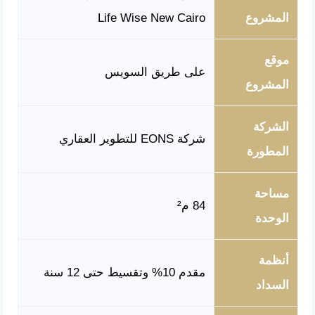
المشروع
Life Wise New Cairo
موقع
على طريق السويس
المشروع
الشركة
شركة EONS للتطوير العقاري
المطورة
مساحة
84 م²
الوحدة
أنظمة
مقدم 10% وتقسيط حتى 12 سنة
السداد