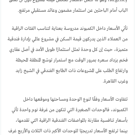
Regency، وهو ما جعل الأسعار تعكس قيمة المشروع دون أن تُغلق
الباب أمام الباحثين عن استثمار مضمون وعائد مستقبلي مرتفع.
تأتي الأسعار داخل الكمبوند مدروسة بعناية لتناسب الفئات الراقية
من العملاء الذين يدركون قيمة السكن في مشروع عالمي بإدارة فندقية
متميزة، حيث إن كل وحدة تمثل استثمارًا طويل الأمد في أصل عقاري
فخم يزداد سعره بمرور الوقت مع استمرار توسّع المنطقة المحيطة
وارتفاع الطلب على المشروعات ذات الطابع الفندقي في الشيخ زايد
وغرب القاهرة.
تتفاوت الأسعار وفقًا لنوع الوحدة ومساحتها وموقعها داخل
الكمبوند، فالوحدات الصغيرة التي تتكون من غرفة نوم واحدة تأتي
بأسعار تنافسية مقارنة بالمواصفات الفندقية الراقية التي تقدمها،
بينما ترتفع الأسعار تدريجيًا للوحدات الأكبر ذات الثلاث والأربع غرف