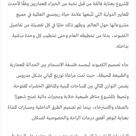
المشروع بعناية فائقة من قبل نخبة من الخبراء المعماريين وفقًا لأحدث
المعايير الدولية التي تتّبعها علامة حياة ريجنسي العالمية في جميع
مشروعاتها حول العالم. ويظهر ذلك جليًا في كل تفصيلة من تفاصيل
الكمبوند، بدءًا من تخطيطه العام وحتى تشطيب كل وحدة سكنية
بداخله.
جاء تصميم الكمبوند ليجسد فلسفة الانسجام بين الحداثة المعمارية
والطبيعة المحيطة، حيث تمت مراعاة توزيع المباني بشكل مدروس
يضمن التوازن المثالي بين المساحات المبنية والمناطق الخضراء المفتوحة.
وتحيط بالمشروع مناظر طبيعية خلابة وبحيرات مائية تمنح شعورًا
بالصفاء والاسترخاء، بينما تم تصميم الطرق الداخلية ومسارات المشاة
بعناية لتوفير أقصى درجات الراحة والخصوصية للسكان.