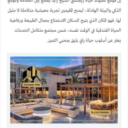
إن موقع كمبوند حياة ريجنسي الشيخ زايد يجمع بين الفخامة والموقع
الذكي والبيئة الهادئة، ليمنح المقيمين تجربة معيشية متكاملة لا مثيل
لها. فهو المكان الذي يتيح للسكان الاستمتاع بجمال الطبيعة ورفاهية
الحياة الفندقية في الوقت نفسه، ضمن مجتمع متكامل الخدمات
يعبّر عن أسلوب حياة راقٍ يليق بمحبي التميز.