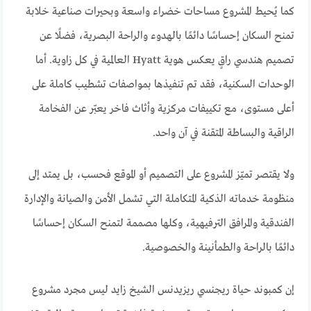
كما يُحيط المشروع مساحات خضراء واسعة وبحيرات صناعية خلابة
تمنح السكان إحساسًا دائمًا بالهدوء والراحة البصرية، فضلًا عن
تصميم هندسي راقٍ يعكس هوية Hyatt العالمية في كل زاوية. أما
الوحدات السكنية، فقد تم تنفيذها بمواصفات تشطيب كاملة على
أعلى مستوى، مع تكييفات مركزية وأثاث فاخر يعبّر عن الفخامة
الراقية والبساطة المتقنة في آن واحد.
ولا يقتصر تميّز المشروع على التصميم أو الموقع فحسب، بل يمتد إلى
منظومة خدماته الذكية المتكاملة التي تشمل الأمن والصيانة والإدارة
الفندقية والمرافق الترفيهية، وكلها مصممة لتمنح السكان إحساسًا
دائمًا بالراحة والطمأنينة والخصوصية.
إن كمبوند حياة ريجنسي ريزيدنس الشيخ زايد ليس مجرد مشروع