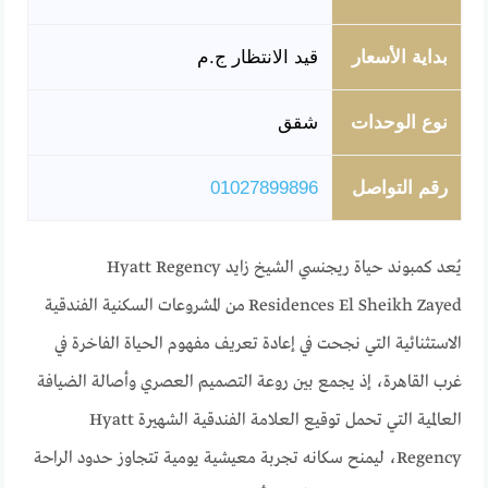
بداية الأسعار
قيد الانتظار ج.م
نوع الوحدات
شقق
رقم التواصل
01027899896
يُعد كمبوند حياة ريجنسي الشيخ زايد Hyatt Regency
Residences El Sheikh Zayed من المشروعات السكنية الفندقية
الاستثنائية التي نجحت في إعادة تعريف مفهوم الحياة الفاخرة في
غرب القاهرة، إذ يجمع بين روعة التصميم العصري وأصالة الضيافة
العالمية التي تحمل توقيع العلامة الفندقية الشهيرة Hyatt
Regency، ليمنح سكانه تجربة معيشية يومية تتجاوز حدود الراحة