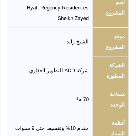
اسم
Hyatt Regency Residences
المشروع
Sheikh Zayed
موقع
الشيخ زايد
المشروع
الشركة
شركة ADD للتطوير العقاري
المطورة
مساحة
70 م²
الوحدة
أنظمة
مقدم 10% وتقسيط حتى 9 سنوات
السداد