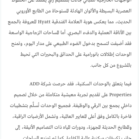
الواجهات الخارجية للمباني جاءت بتصميم راقٍ يعتمد على الخطوط
العصرية البسيطة والألوان الهادئة المستوحاة من الطابع الأوروبي
الحديث، مما يعكس هوية العلامة الفندقية Hyatt المعروفة بالجمع
بين الأناقة العملية والدفء البصري. أما المساحات الزجاجية الواسعة
فقد أضيفت لتسمح بدخول الضوء الطبيعي على مدار اليوم، وتمنح
الوحدات إطلالات بانورامية على الحدائق والبحيرات التي تحيط
بالمشروع من كل جانب.
فيما يتعلق بالوحدات السكنية، فقد حرصت شركة ADD
Properties على تقديم تجربة معيشية متكاملة من خلال تصميم
داخلي يجمع بين الرقي والوظيفة. فجميع الوحدات تُسلَّم بتشطيبات
فاخرة بالكامل وفق أعلى المعايير العالمية، وتشمل الأرضيات الراقية،
والمطابخ الحديثة المجهزة، ودورات المياه ذات التصاميم الأنيقة، إلى
جانب تكييفات مركزية عالية الكفاءة. كما تم توزيع المساحات