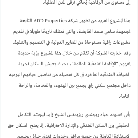
إلى مستوى من الرفاهية يُحاكي أرقى المدن العالمية.
هذا المشروع الفريد من تطوير شركة ADD Properties التابعة
لمجموعة سامي سعد القابضة، والتي تمتلك تاريخًا طويلًا في تقديم
مشروعات راقية مستوحاة من المعايير الدولية في التصميم والتنفيذ.
وقد اختارت الشركة أن تقدّم من خلال هذا المشروع رؤية جديدة
لمفهوم “الإقامة الفندقية الدائمة”، بحيث يعيش السكان تجربة
الضيافة الفندقية الفاخرة في كل تفصيلة من تفاصيل حياتهم اليومية
داخل مجتمع سكني راقٍ يجمع بين الهدوء، والفخامة، والراحة
التامة.
يأتي كمبوند حياة ريجنسي ريزيدنس الشيخ زايد ليجسّد التكامل
الحقيقي بين السكن الفندقي والإدارة الاحترافية، إذ يمنح السكان حق
الاستفادة الكاملة من جميع مرافق وخدمات فندق حياة ريجنسي