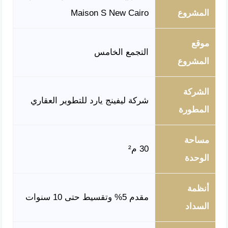
المشروع
Maison S New Cairo
موقع
التجمع الخامس
المشروع
الشركة
شركة ليفينج يارد للتطوير العقاري
المطورة
مساحة
30 م²
الوحدة
أنظمة
مقدم 5% وتقسيط حتى 10 سنوات
السداد