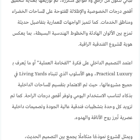
المباني تتكون من أرضي و5 طوابق متكررة، تم توزيعها بعناية لتحقيق
أقصى درجات الخصوصية والإطلالة المفتوحة على المساحات الخضراء
ومناطق الخدمات. كما تتميز الواجهات المعمارية بتفاصيل حديثة
تمزج بين الألوان الهادئة والخطوط الهندسية البسيطة، بما يعكس
هوية المشروع الفندقية الراقية.
اعتمد التصميم الداخلي على فكرة “الفخامة العملية” أو ما يُعرف بـ
Practical Luxury، وهو الأسلوب الذي تتبناه Living Yards في
جميع مشروعاتها، حيث تم الاهتمام بتقسيم المساحات الداخلية
بذكاء لتناسب الاستخدام اليومي وتوفر أقصى درجات الراحة. كما تم
تزويد كل وحدة بتشطيبات فندقية عالية الجودة وتصميمات داخلية
عصرية تُبرز روح الأناقة والهدوء.
ويمثل المشروع نموذجًا متكاملًا يجمع بين التصميم الحديث،