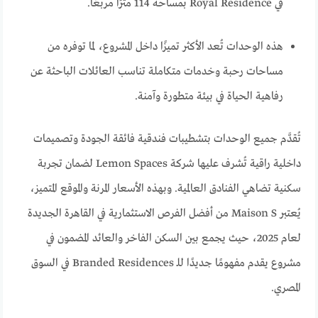
في Royal Residence بمساحة 114 مترًا مربعًا.
هذه الوحدات تُعد الأكثر تميزًا داخل المشروع، لما توفره من
مساحات رحبة وخدمات متكاملة تناسب العائلات الباحثة عن
رفاهية الحياة في بيئة متطورة وآمنة.
تُقدَّم جميع الوحدات بتشطيبات فندقية فائقة الجودة وتصميمات
داخلية راقية تُشرف عليها شركة Lemon Spaces لضمان تجربة
سكنية تضاهي الفنادق العالمية. وبهذه الأسعار المرنة والموقع المتميز،
يُعتبر Maison S من أفضل الفرص الاستثمارية في القاهرة الجديدة
لعام 2025، حيث يجمع بين السكن الفاخر والعائد المضمون في
مشروع يقدم مفهومًا جديدًا للـ Branded Residences في السوق
المصري.