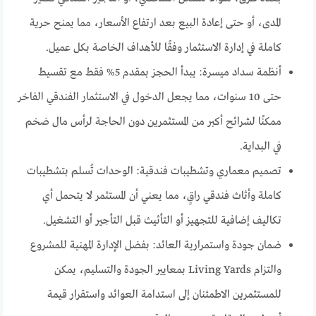
المدى، أو حتى إعادة البيع بعد ارتفاع الأسعار، مما يمنح حرية
كاملة في إدارة الاستثمار وفقًا للأهداف الخاصة بكل عميل.
أنظمة سداد ميسرة: يبدأ الحجز بمقدم 5% فقط مع تقسيط
حتى 10 سنوات، مما يجعل الدخول في الاستثمار الفندقي الفاخر
ممكنًا لشرائح أكبر من المستثمرين دون الحاجة لرأس مال ضخم
في البداية.
تصميم معماري وتشطيبات فندقية: الوحدات تُسلم بتشطيبات
كاملة وأثاث فندقي راقٍ، مما يعني أن المستثمر لا يتحمل أي
تكاليف إضافية للتجهيز أو التأثيث قبل التأجير أو التشغيل.
ضمان جودة واستمرارية العائد: بفضل الإدارة المهنية للمشروع
والتزام Living Yards بمعايير الجودة والتسليم، يمكن
للمستثمرين الاطمئنان إلى استدامة العوائد واستقرار قيمة