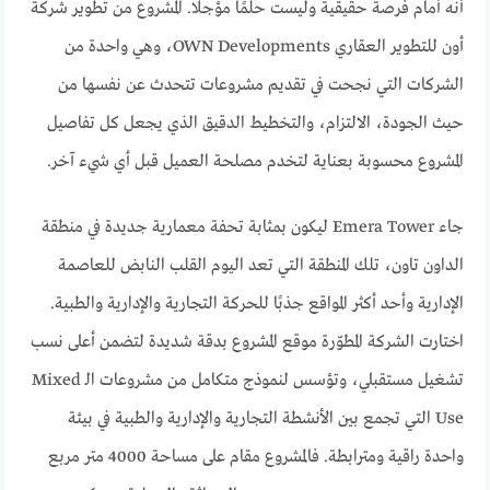
أنه أمام فرصة حقيقية وليست حلمًا مؤجلًا. المشروع من تطوير شركة
أون للتطوير العقاري OWN Developments، وهي واحدة من
الشركات التي نجحت في تقديم مشروعات تتحدث عن نفسها من
حيث الجودة، الالتزام، والتخطيط الدقيق الذي يجعل كل تفاصيل
المشروع محسوبة بعناية لتخدم مصلحة العميل قبل أي شيء آخر.
جاء Emera Tower ليكون بمثابة تحفة معمارية جديدة في منطقة
الداون تاون، تلك المنطقة التي تعد اليوم القلب النابض للعاصمة
الإدارية وأحد أكثر المواقع جذبًا للحركة التجارية والإدارية والطبية.
اختارت الشركة المطوّرة موقع المشروع بدقة شديدة لتضمن أعلى نسب
تشغيل مستقبلي، وتؤسس لنموذج متكامل من مشروعات الـ Mixed
Use التي تجمع بين الأنشطة التجارية والإدارية والطبية في بيئة
واحدة راقية ومترابطة. فالمشروع مقام على مساحة 4000 متر مربع