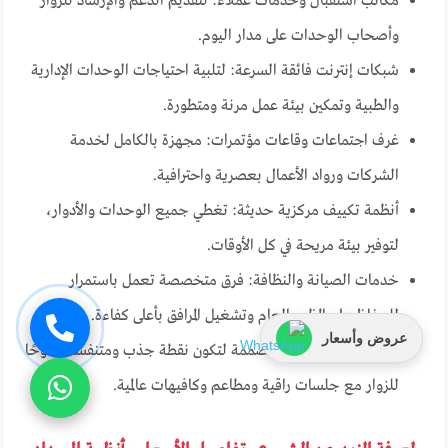
مكاتب استقبال وخدمات عملاء: لتقديم الدعم والإرشاد للزوار
وأصحاب الوحدات على مدار اليوم.
شبكات إنترنت فائقة السرعة: لتلبية احتياجات الوحدات الإدارية
والطبية وتمكين بيئة عمل مرنة ومتطورة.
غرف اجتماعات وقاعات مؤتمرات: مجهزة بالكامل لخدمة
الشركات ورواد الأعمال بعصرية واحترافية.
أنظمة تكييف مركزية حديثة: تغطي جميع الوحدات والأدوار،
لتوفير بيئة مريحة في كل الأوقات.
خدمات الصيانة والنظافة: فرق متخصصة تعمل باستمرار
للحفاظ على المظهر العام وتشغيل المرافق بأعلى كفاءة.
عروض وأسعار
منطقة بلازا خارجية: مصممة لتكون نقطة جذب ومتنفسًا مفتوحًا
للزوار مع جلسات راقية ومطاعم وكافيهات عالمية.