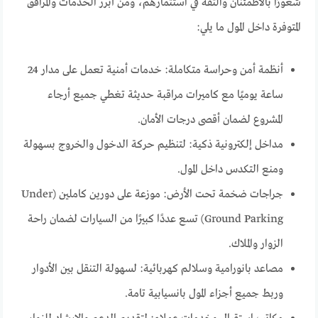
شعورًا بالاطمئنان والثقة في استثمارهم، ومن أبرز الخدمات والمرافق
المتوفرة داخل المول ما يلي:
أنظمة أمن وحراسة متكاملة: خدمات أمنية تعمل على مدار 24
ساعة يوميًا مع كاميرات مراقبة حديثة تغطي جميع أرجاء
المشروع لضمان أقصى درجات الأمان.
مداخل إلكترونية ذكية: لتنظيم حركة الدخول والخروج بسهولة
ومنع التكدس داخل المول.
جراجات ضخمة تحت الأرض: موزعة على دورين كاملين (Under
Ground Parking) تسع عددًا كبيرًا من السيارات لضمان راحة
الزوار والملاك.
مصاعد بانورامية وسلالم كهربائية: لسهولة التنقل بين الأدوار
وربط جميع أجزاء المول بانسيابية تامة.