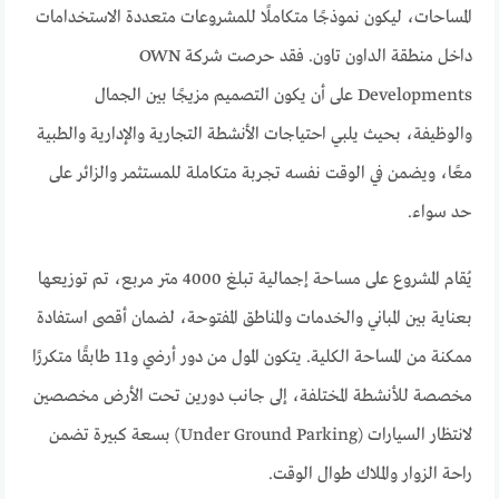
المساحات، ليكون نموذجًا متكاملًا للمشروعات متعددة الاستخدامات
داخل منطقة الداون تاون. فقد حرصت شركة OWN
Developments على أن يكون التصميم مزيجًا بين الجمال
والوظيفة، بحيث يلبي احتياجات الأنشطة التجارية والإدارية والطبية
معًا، ويضمن في الوقت نفسه تجربة متكاملة للمستثمر والزائر على
حد سواء.
يُقام المشروع على مساحة إجمالية تبلغ 4000 متر مربع، تم توزيعها
بعناية بين المباني والخدمات والمناطق المفتوحة، لضمان أقصى استفادة
ممكنة من المساحة الكلية. يتكون المول من دور أرضي و11 طابقًا متكررًا
مخصصة للأنشطة المختلفة، إلى جانب دورين تحت الأرض مخصصين
لانتظار السيارات (Under Ground Parking) بسعة كبيرة تضمن
راحة الزوار والملاك طوال الوقت.