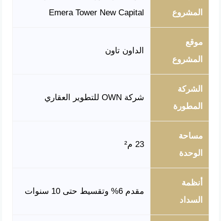
المشروع
Emera Tower New Capital
موقع
الداون تاون
المشروع
الشركة
شركة OWN للتطوير العقاري
المطورة
مساحة
23 م²
الوحدة
أنظمة
مقدم 6% وتقسيط حتى 10 سنوات
السداد