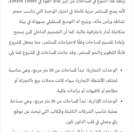
ويُعد هذا التنوع في المساحات من أبرز نقاط القوة في Emera Tower،
لأنه يمنح المستثمر حرية كاملة في اختيار الوحدة التي تناسب حجم
نشاطه ورأس ماله، ويتيح له التوسع المستقبلي بسهولة في بيئة
متكاملة تُدار باحترافية عالية. كما أن التصميم الداخلي المرن يسمح
بإعادة تقسيم المساحات وفقًا لاحتياجات المستثمر، مما يجعل المشروع
قابلًا للتطوير والنمو المستمر، وقد جاءت المساحات في المشروع كما يلي:
الوحدات التجارية: تبدأ المساحات من 29 متر مربع، وهي مناسبة
لمختلف الأنشطة التجارية سواء كانت محلات بيع بالتجزئة أو
مطاعم أو كافيهات أو براندات عالمية.
الوحدات الإدارية: تبدأ المساحات من 26 متر مربع، وهي مساحة
عملية تناسب الشركات الناشئة والمكاتب التي تبحث عن موقع
راقٍ وعملي في قلب الداون تاون.