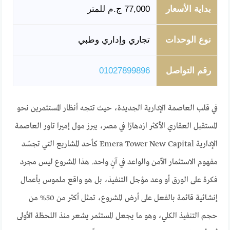
بداية الأسعار
77,000 ج.م للمتر
نوع الوحدات
تجاري وإداري وطبي
رقم التواصل
01027899896
في قلب العاصمة الإدارية الجديدة، حيث تتجه أنظار المستثمرين نحو
المستقبل العقاري الأكثر ازدهارًا في مصر، يبرز مول إميرا تاور العاصمة
الإدارية Emera Tower New Capital كأحد المشاريع التي تجسّد
مفهوم الاستثمار الآمن والواعد في آنٍ واحد. هذا المشروع ليس مجرد
فكرة على الورق أو وعد مؤجل التنفيذ، بل هو واقع ملموس بأعمال
إنشائية قائمة بالفعل على أرض المشروع، تمثل أكثر من 50% من
حجم التنفيذ الكلي، وهو ما يجعل المستثمر يشعر منذ اللحظة الأولى