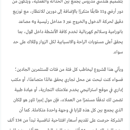
بتصميم هندسي مدروس يجمع بين الحداثة والعملية، ويتكون من
دور أرضي و11 طابقًا متكررًا بالإضافة إلى دورين للانتظار، مع توزيع
دقيق لحركة الدخول والخروج عبر 3 مداخل رئيسية و4 مصاعد
بانورامية وسلالم كهربائية تخدم كافة الأنشطة داخل المول، بما
يحقق أعلى مستويات الراحة والانسيابية لكل الزوار والملاك على حد
سواء.
ويأتي هذا المشروع ليخاطب كل فئة من فئات المستثمرين الجادين؛
فسواء كنت تبحث عن محل تجاري يحقق عائدًا متصاعدًا، أو مكتب
إداري في موقع استراتيجي يخدم علامتك التجارية، أو عيادة طبية
تضمن لك تدفقًا مستمرًا من العملاء، فإن مول إميرا تاور هو المكان
الذي يجمع بين كل هذه المزايا في وجهة واحدة متكاملة. كما أن
الشركة حرصت على تقديم أسعار افتتاحية تنافسية تبدأ من 134 ألف