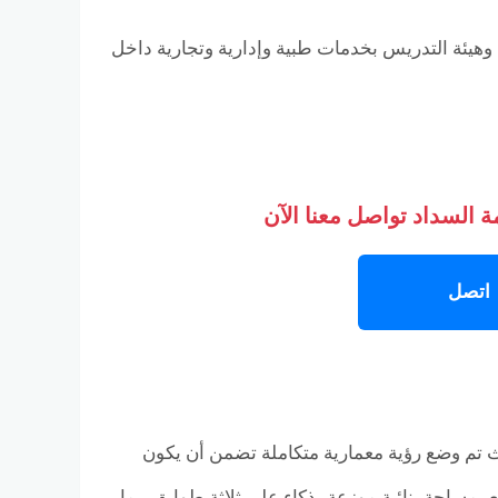
فتح المجال لخدمة الطلاب وهيئة التدريس بخدمات طبية وإدارية وتجارية داخل
 السداد تواصل معنا الآن
اتصل
 بالعملية، حيث تم وضع رؤية معمارية متكاملة تضمن أن يكون
زة على محور البوليفارد الحيوي. يمتد المول على 3,583 متر مربع بمساحة بنائية موزعة بذكاء على ثلاثة طوابق، بما