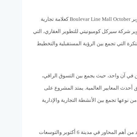
في قلب 6 أكتوبر، وعلى واحد من أهم محاورها الحيوية، يطل مول بوليفار لاين 6 أكتوبر Boulevar Line Mall October كعلامة تجارية
ير شركة سيركل كوميونيتي للتطوير العقاري، التي
كرة التي تجمع بين الرؤية المستقبلية والتخطيط
ين في آن واحد، حيث يجمع بين التسوق الراقي،
ق أحدث المعايير العالمية. يمتد المشروع على
جربة فريدة من نوعها تجمع بين الأنشطة التجارية والإدارية
ويستمد المول قيمته الحقيقية من موقعه الاستراتيجي على محور البوليفارد، الذي يُعد من أهم المحاور في مدينة 6 أكتوبر والتوسعات