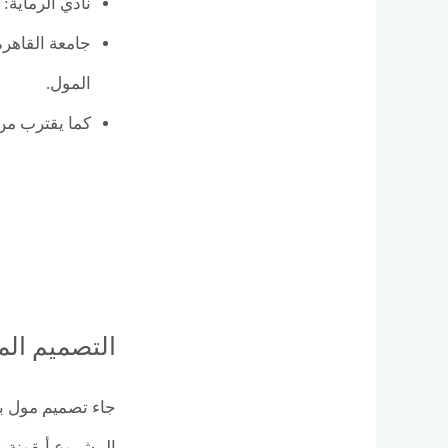
نادي الرماية: يبعد 12 دقيقة فقط، مما يجذب شريحة واسعة م
المول.
كما يقترب م
التصميم المعما