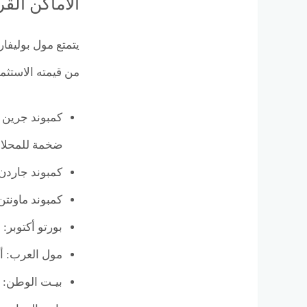
الأماكن القريبة من l October
من قيمته الاستثما
ضخمة للمحلات
كمبوند جاردن هايتس: يقع على بعد 3 دقائق ف
كمبوند ماونتن فيو: يبعد 4 دقائق عن المول، وهو أح
بورتو أكتوبر: على بعد 6 دقائق فقط، ليضيف قاعدة ج
مول العرب: أكبر مركز تجاري في المن
بيـت الوطن: يبعد 10 دقائق، ويُعد من أكثر المناطق السكنية