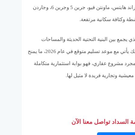
الشمالية، حيث يربط المشروع بمختلف المناطق السكنية الراقية المحيطة به مثل جراند هايتس، ماونتن فيو، جرين 5 وجرين 6، وجاردن
طة وكثافة سكانية مرتفعة.
يجمع بين البنية التحتية الحديثة والمساحات
المرنة، بما يتيح تنوعًا استثنائيًا في الوحدات سواء التجارية أو الطبية أو الإدارية. كل ذلك يأتي مع موعد تسليم متوقع في عام 2026، ما يمنح
مجرد مشروع عقاري، فهو بوابة استثمارية متكاملة
معيشية وتجارية فريدة لا مثيل لها.
 السداد تواصل معنا الآن