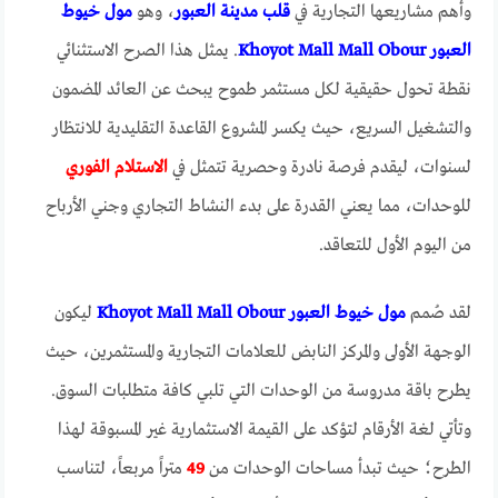
وأهم مشاريعها التجارية في
قلب مدينة العبور
، وهو
مول خيوط
العبور Khoyot Mall Mall Obour
. يمثل هذا الصرح الاستثنائي
نقطة تحول حقيقية لكل مستثمر طموح يبحث عن العائد المضمون
والتشغيل السريع، حيث يكسر المشروع القاعدة التقليدية للانتظار
لسنوات، ليقدم فرصة نادرة وحصرية تتمثل في
الاستلام الفوري
للوحدات، مما يعني القدرة على بدء النشاط التجاري وجني الأرباح
من اليوم الأول للتعاقد.
لقد صُمم
مول خيوط العبور Khoyot Mall Mall Obour
ليكون
الوجهة الأولى والمركز النابض للعلامات التجارية والمستثمرين، حيث
يطرح باقة مدروسة من الوحدات التي تلبي كافة متطلبات السوق.
وتأتي لغة الأرقام لتؤكد على القيمة الاستثمارية غير المسبوقة لهذا
الطرح؛ حيث تبدأ مساحات الوحدات من
49
متراً مربعاً، لتناسب