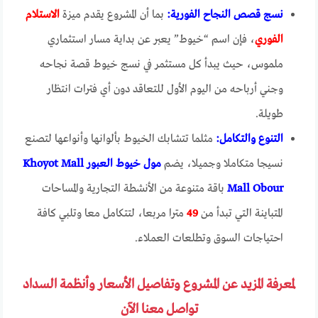
نسج قصص النجاح الفورية:
بما أن المشروع يقدم ميزة
الاستلام
الفوري
، فإن اسم “خيوط” يعبر عن بداية مسار استثماري
ملموس، حيث يبدأ كل مستثمر في نسج خيوط قصة نجاحه
وجني أرباحه من اليوم الأول للتعاقد دون أي فترات انتظار
طويلة.
التنوع والتكامل:
مثلما تتشابك الخيوط بألوانها وأنواعها لتصنع
نسيجا متكاملا وجميلا، يضم
مول خيوط العبور Khoyot Mall
Mall Obour
باقة متنوعة من الأنشطة التجارية والمساحات
المتباينة التي تبدأ من
49
مترا مربعا، لتتكامل معا وتلبي كافة
احتياجات السوق وتطلعات العملاء.
لمعرفة المزيد عن المشروع وتفاصيل الأسعار وأنظمة السداد
تواصل معنا الآن