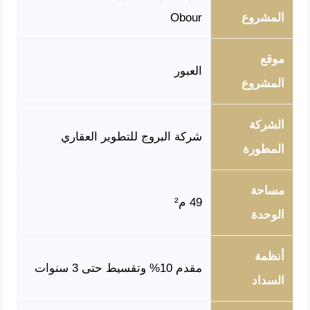
المشروع
Obour
موقع
العبور
المشروع
الشركة
شركة البروج للتطوير العقاري
المطورة
مساحة
49 م²
الوحدة
أنظمة
مقدم 10% وتقسيط حتى 3 سنوات
السداد