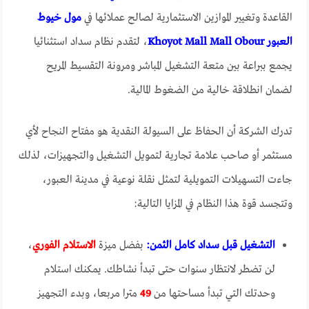
القاعدة وتغيير الموازين الاستثمارية لصالح عملائها في
مول خيوط
العبور Khoyot Mall Mall Obour
، لتقدم نظام سداد استثنائيا
يجمع ببراعة بين متعة التشغيل المباشر ومرونة التقسيط المريح
لضمان انطلاقة خالية من الضغوط المالية.
تدرك الشركة أن الحفاظ على السيولة النقدية هو مفتاح النجاح لأي
مستثمر أو صاحب علامة تجارية لتمويل التشغيل والتجهيزات، لذلك
جاءت التسهيلات التمويلية لتمثل نقلة نوعية في مدينة العبور،
وتتجسد قوة هذا النظام في المزايا التالية:
التشغيل قبل سداد كامل الثمن:
بفضل ميزة
الاستلام الفوري
،
لن تضطر لانتظار سنوات حتى تبدأ نشاطك. يمكنك استلام
وحدتك التي تبدأ مساحتها من
49
مترا مربعا، وبدء التجهيز