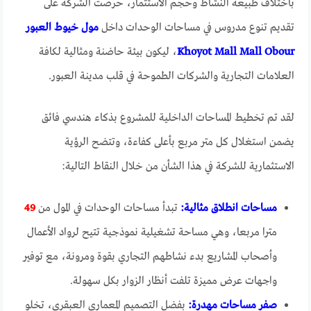
باختلاف طبيعة النشاط وحجم الاستثمار، حرصت الشركة على
تقديم تنوع مدروس في مساحات الوحدات داخل
مول خيوط العبور
Khoyot Mall Mall Obour
، ليكون بيئة حاضنة ومثالية لكافة
العلامات التجارية والشركات الطموحة في قلب مدينة العبور.
لقد تم تخطيط المساحات الداخلية للمشروع بذكاء هندسي فائق
يضمن استغلال كل متر مربع بأعلى كفاءة، وتتضح الرؤية
الاستثمارية للشركة في هذا الشأن من خلال النقاط التالية:
مساحات انطلاق مثالية:
تبدأ مساحات الوحدات في المول من
49
مترا مربعا، وهي مساحة تشغيلية نموذجية تتيح لرواد الأعمال
وأصحاب المشاريع بدء نشاطهم التجاري بقوة ومرونة، مع توفير
واجهات عرض مميزة تلفت أنظار الزوار بكل سهولة.
صفر مساحات مهدرة:
بفضل التصميم المعماري العبقري، تخلو