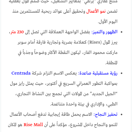
منتج عقاري “يرتقي” بمعايير التشغيل، حيث صُمم المول بعقلية
تضمن
نمو الأعمال
وتحقيق أعلى عوائد ربحية للمستثمرين منذ
اليوم الأول.
الظهور والتميز:
بفضل الواجهة العملاقة التي تصل إلى
230 متر
،
يبرز المول (Rises) كعلامة بصرية وتجارية فارقة أمام سوبر
ماركت محمود الفار، ليكون النقطة الأكثر وضوحاً وجذباً في
المنطقة.
رؤية مستقبلية صاعدة:
يعكس الاسم التزام شركة
Centrada
بمواكبة التطور العمراني السريع في أكتوبر، حيث يمثل رايز مول
“الجيل الجديد” من المولات التي تجمع بين النشاط التجاري،
الطبي، والإداري في بيئة واحدة متناغمة.
تحفيز النجاح:
الاسم يحمل طاقة إيجابية تدفع أصحاب الأعمال
للنمو والنجاح داخل المشروع، مؤكداً على أن
Rise Mall
هو المكان