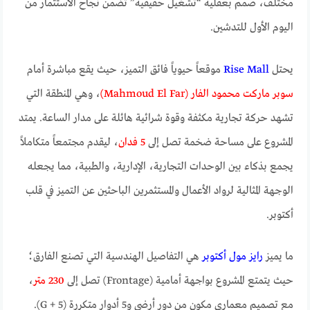
مختلف، صُمم بعقلية “تشغيل حقيقية” تضمن نجاح الاستثمار من
اليوم الأول للتدشين.
يحتل
Rise Mall
موقعاً حيوياً فائق التميز، حيث يقع مباشرة أمام
سوبر ماركت محمود الفار (Mahmoud El Far)
، وهي المنطقة التي
تشهد حركة تجارية مكثفة وقوة شرائية هائلة على مدار الساعة. يمتد
المشروع على مساحة ضخمة تصل إلى
5 فدان
، ليقدم مجتمعاً متكاملاً
يجمع بذكاء بين الوحدات التجارية، الإدارية، والطبية، مما يجعله
الوجهة المثالية لرواد الأعمال والمستثمرين الباحثين عن التميز في قلب
أكتوبر.
ما يميز
رايز مول أكتوبر
هي التفاصيل الهندسية التي تصنع الفارق؛
حيث يتمتع المشروع بواجهة أمامية (Frontage) تصل إلى
230 متر
،
مع تصميم معماري مكون من دور أرضي و5 أدوار متكررة (G + 5).