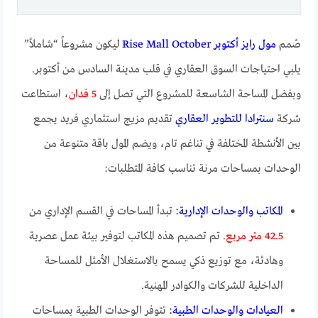
صُمم
مول رايز أكتوبر Rise Mall October
ليكون مشروعاً “شاملاً”
يلبي احتياجات السوق العقاري في قلب مدينة السادس من أكتوبر.
وبفضل المساحة الشاسعة للمشروع التي تصل إلى
5 فدان
، استطاعت
شركة
سنترادا للتطوير العقاري
تقديم مزيج استثماري فريد يجمع
بين الأنشطة المختلفة في تناغم تام، ويضم المول باقة متنوعة من
الوحدات بمساحات مرنة تناسب كافة المتطلبات:
المكاتب والوحدات الإدارية:
تبدأ المساحات في القسم الإداري من
42.5 متر مربع
. تم تصميم هذه المكاتب لتوفير بيئة عمل عصرية
وهادئة، مع توزيع ذكي يسمح بالاستغلال الأمثل للمساحة
الداخلية للشركات والكوادر المهنية.
العيادات والوحدات الطبية:
تتوفر الوحدات الطبية بمساحات