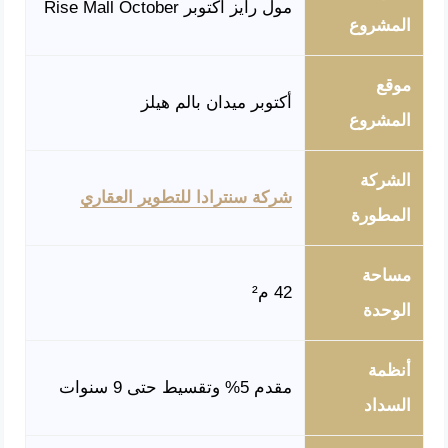
مول رايز أكتوبر Rise Mall October
المشروع
موقع
أكتوبر ميدان بالم هيلز
المشروع
الشركة
شركة سنترادا للتطوير العقاري
المطورة
مساحة
42 م²
الوحدة
أنظمة
مقدم 5% وتقسيط حتى 9 سنوات
السداد