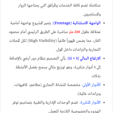
متكاملة تضم كافة الخدمات والمرافق التي يحتاجها الزوار
والمستثمرون.
الواجهة الاستثنائية (Frontage):
يتميز المشروع بواجهة أمامية
عملاقة بطول
230 متر
مباشرة على الطريق الرئيسي أمام محمود
الفار، مما يضمن ظهوراً طاغياً (High Visibility) لكل المحلات
التجارية والبراندات داخل المول.
الارتفاع البنائي (G + 5):
يأتي التصميم بنظام دور أرضي بالإضافة
إلى 5 أدوار متكررة، وهو توزيع مثالي يسمح بفصل الأنشطة
بذكاء:
الأدوار الأولى:
مخصصة للنشاط التجاري (مطاعم، كافيهات،
وبراندات عالمية).
الأدوار المتكررة:
تضم الوحدات الإدارية والطبية بتصاميم توفر
الهدوء والخصوصية اللازمة للعمل.