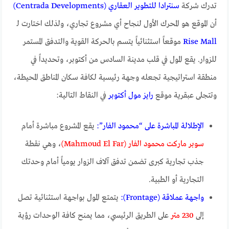
تدرك شركة
سنترادا للتطوير العقاري (Centrada Developments)
أن الموقع هو المحرك الأول لنجاح أي مشروع تجاري، ولذلك اختارت لـ
Rise Mall
موقعاً استثنائياً يتسم بالحركة القوية والتدفق المستمر
للزوار. يقع المول في قلب مدينة السادس من أكتوبر، وتحديداً في
منطقة استراتيجية تجعله وجهة رئيسية لكافة سكان المناطق المحيطة،
وتتجلى عبقرية موقع
رايز مول أكتوبر
في النقاط التالية:
الإطلالة المباشرة على “محمود الفار”:
يقع المشروع مباشرة أمام
سوبر ماركت محمود الفار (Mahmoud El Far)
، وهي نقطة
جذب تجارية كبرى تضمن تدفق آلاف الزوار يومياً أمام وحدتك
التجارية أو الطبية.
واجهة عملاقة (Frontage):
يتمتع المول بواجهة استثنائية تصل
إلى
230 متر
على الطريق الرئيسي، مما يمنح كافة الوحدات رؤية