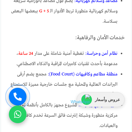
مصاعد وسلالم كهربائية:
يضم المول مصاعد بانورامية سريعة
وسلالم كهربائية متطورة تربط الأدوار الـ
G + 5
ببعضها البعض
بسلاسة.
خدمات الأمان والرفاهية:
نظام أمن وحراسة:
تغطية أمنية شاملة على مدار
24 ساعة
،
مدعومة بأحدث تقنيات كاميرات المراقبة والذكاء الاصطناعي.
منطقة مطاعم وكافيهات (Food Court):
مجمع يضم أرقى
البراندات العالمية والمحلية مع جلسات خارجية مميزة للاستمتاع
بالأجواء المفتوحة.
عروض وأسعار
تكييف مركزي وإنترنت:
المشروع مجهز بالكامل بأنظمة تبريد
مركزية متطورة وشبكة إنترنت فائق السرعة تخدم كافة المكاتب
والعيادات.