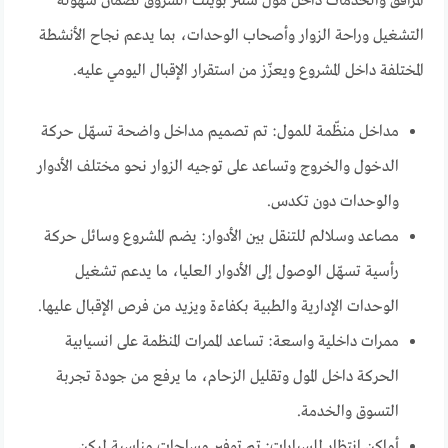
المرافق والخدمات داخل مول سنتر بوينت الشروق لضمان سهولة
التشغيل وراحة الزوار وأصحاب الوحدات، بما يدعم نجاح الأنشطة
المختلفة داخل المشروع ويعزّز من استقرار الإقبال اليومي عليه.
مداخل منظّمة للمول: تم تصميم مداخل واضحة تسهّل حركة
الدخول والخروج وتساعد على توجيه الزوار نحو مختلف الأدوار
والوحدات دون تكدس.
مصاعد وسلالم للتنقل بين الأدوار: يضم المشروع وسائل حركة
رأسية تسهّل الوصول إلى الأدوار العليا، ما يدعم تشغيل
الوحدات الإدارية والطبية بكفاءة ويزيد من فرص الإقبال عليها.
ممرات داخلية واسعة: تساعد الممرات المنظمة على انسيابية
الحركة داخل المول وتقليل الزحام، ما يرفع من جودة تجربة
التسوق والخدمة.
أماكن انتظار للسيارات: تم توفير مساحات مناسبة لركن