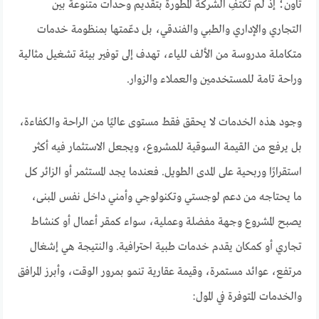
تاون؛ إذ لم تكتفِ الشركة المطورة بتقديم وحدات متنوعة بين
التجاري والإداري والطبي والفندقي، بل دعّمتها بمنظومة خدمات
متكاملة مدروسة من الألف للياء، تهدف إلى توفير بيئة تشغيل مثالية
وراحة تامة للمستخدمين والعملاء والزوار.
وجود هذه الخدمات لا يحقق فقط مستوى عاليًا من الراحة والكفاءة،
بل يرفع من القيمة السوقية للمشروع، ويجعل الاستثمار فيه أكثر
استقرارًا وربحية على المدى الطويل. فعندما يجد المستثمر أو الزائر كل
ما يحتاجه من دعم لوجستي وتكنولوجي وأمني داخل نفس المبنى،
يصبح المشروع وجهة مفضلة وعملية، سواء كمقر أعمال أو كنشاط
تجاري أو كمكان يقدم خدمات طبية احترافية. والنتيجة هي إشغال
مرتفع، عوائد مستمرة، وقيمة عقارية تنمو بمرور الوقت، وأبرز المرافق
والخدمات المتوفرة في المول: