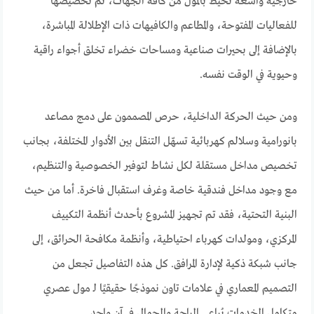
خارجية واسعة تحيط بالمول من كافة الجهات، تم تخصيصها
للفعاليات المفتوحة، والمطاعم والكافيهات ذات الإطلالة المباشرة،
بالإضافة إلى بحيرات صناعية ومساحات خضراء تخلق أجواء راقية
وحيوية في الوقت نفسه.
ومن حيث الحركة الداخلية، حرص المصممون على دمج مصاعد
بانورامية وسلالم كهربائية تسهّل التنقل بين الأدوار المختلفة، بجانب
تخصيص مداخل مستقلة لكل نشاط لتوفير الخصوصية والتنظيم،
مع وجود مداخل فندقية خاصة وغرف استقبال فاخرة. أما من حيث
البنية التحتية، فقد تم تجهيز المشروع بأحدث أنظمة التكييف
المركزي، ومولدات كهرباء احتياطية، وأنظمة مكافحة الحرائق، إلى
جانب شبكة ذكية لإدارة المرافق. كل هذه التفاصيل تجعل من
التصميم المعماري في علامات تاون نموذجًا حقيقيًا لـ مول عصري
متكامل الخدمات يُراعي الراحة والجمال في آن واحد.