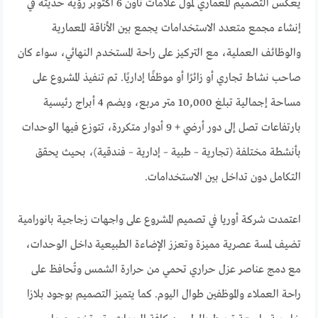
يعكس التصميم المعماري لمول علامات تاون 6 أكتوبر رؤية حديثة في
إنشاء مجمع متعدد الاستخدامات يجمع بين الأناقة المعمارية
والوظائف العملية، مع التركيز على راحة المستخدم النهائي، سواء كان
صاحب نشاط تجاري أو زائرًا أو موظفًا إداريًا. تم تنفيذ المشروع على
مساحة إجمالية تبلغ 10,000 متر مربع، ويضم 4 أبراج رئيسية
بارتفاعات تصل إلى دور أرضي + 9 أدوار متكررة، تتوزع فيها الوحدات
بأنشطة مختلفة (تجارية – طبية – إدارية – فندقية)، بحيث يحقق
التكامل دون تداخل بين الاستخدامات.
اعتمدت شركة أوريا في تصميم المشروع على واجهات زجاجية بانورامية
تضيف لمسة عصرية مميزة وتعزز الإضاءة الطبيعية داخل الوحدات،
مع دمج عناصر عزل حراري تحمي من حرارة الشمس وتُحافظ على
راحة العملاء والموظفين طوال اليوم. كما يتميز التصميم بوجود بلازا