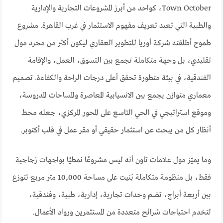
Town October، كواحد من أبرز المشروعات التجارية والإدارية
والطبية التي تعيد تعريف مفهوم الاستثمار في غرب القاهرة. مشروع
طموح أطلقته شركة أوريا للتطوير العقاري ليكون أكثر من مجرد مول
تقليدي، بل وجهة متكاملة تجمع بين التسوق، العمل، والإقامة
الفندقية، في بيئة متطورة تحقق أعلى درجات الراحة والكفاءة. تصميم
معماري متوازن يجمع بين الانسيابية المعاصرة والمساحات المدروسة،
وموقع استراتيجي في الحي التاسع على المحور المركزي، جعله محط
أنظار كل من يبحث عن استثمار حقيقي أو مقر عمل في قلب أكتوبر.
وما يميّز مول علامات تاون أنه ليس مشروعًا نمطيًا بواجهات زجاجية
فقط، بل منظومة متكاملة بُنيت على مساحة 10,000 متر مربع تتوزع
بين أربعة أبراج، تضم وحدات تجارية، إدارية، طبية، وفندقية،
لتخدم احتياجات شرائح متعددة من المستثمرين ورواد الأعمال.