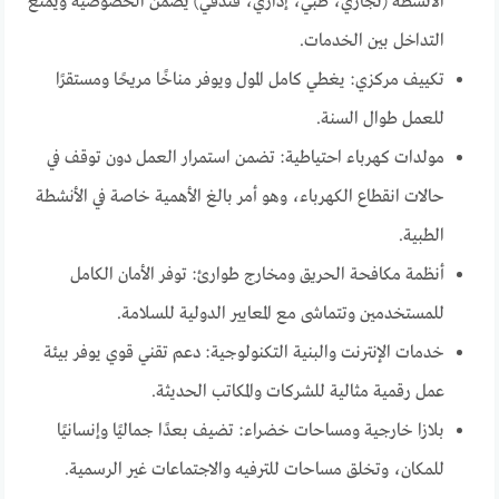
الأنشطة (تجاري، طبي، إداري، فندقي) يضمن الخصوصية ويمنع
التداخل بين الخدمات.
تكييف مركزي: يغطي كامل المول ويوفر مناخًا مريحًا ومستقرًا
للعمل طوال السنة.
مولدات كهرباء احتياطية: تضمن استمرار العمل دون توقف في
حالات انقطاع الكهرباء، وهو أمر بالغ الأهمية خاصة في الأنشطة
الطبية.
أنظمة مكافحة الحريق ومخارج طوارئ: توفر الأمان الكامل
للمستخدمين وتتماشى مع المعايير الدولية للسلامة.
خدمات الإنترنت والبنية التكنولوجية: دعم تقني قوي يوفر بيئة
عمل رقمية مثالية للشركات والمكاتب الحديثة.
بلازا خارجية ومساحات خضراء: تضيف بعدًا جماليًا وإنسانيًا
للمكان، وتخلق مساحات للترفيه والاجتماعات غير الرسمية.