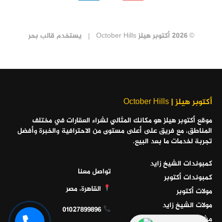
© 2026 أكتوبر هيلز October Hills
يستخدم
قالب بحر
أكتوبر هيلز | October Hills
موقع أكتوبر هيلز هو مكانك المثالي لشراء العقارات في مختلف
المناطق، مع فريق على أعلى مستوى من الاحترافية والخبرة وأفضل
تجربة لخدمات ما بعد البيع.
كمبوندات الشيخ زايد
تواصل معنا
كمبوندات أكتوبر
القاهرة، مصر
مولات أكتوبر
مولات الشيخ زايد
01027899896
مشاريع الساحل الشمالي