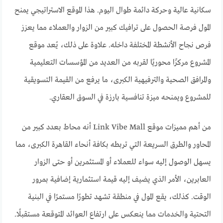
سكانية عالية وحركة دائمة طوال اليوم. هذا الموقع الاستراتيجي يمنح
المول فرصة الحصول على ترافيك كبير من الزوار والعملاء مما يعزز
فرص نجاح الأنشطة المختلفة داخله. علاوة على ذلك، يُعد موقع
المشروع مركزًا محوريًا لقربه من العديد من المؤسسات التعليمية
والمرافق الصحية والترفيهية الكبرى، ما يرفع من القيمة التسويقية
للمشروع ويمنحه ميزة تنافسية بارزة في السوق العقاري.
من أهم مميزات موقع Link Vibe Mall أنه محاط بعدد كبير من
المحاور والطرق السريعة التي تربطه بكافة أنحاء القاهرة الكبرى، مما
يسهل الوصول إليه سواء للعملاء أو المستثمرين أو حتى الزوار
العابرين، الأمر الذي يضيف إليه قيمة استثمارية إضافية بمرور
الوقت. كذلك، يقع المول في منطقة تشهد تطورًا مستمرًا في البنية
التحتية والخدمات مما ينعكس على ارتفاع العوائد المتوقعة مستقبلًا.