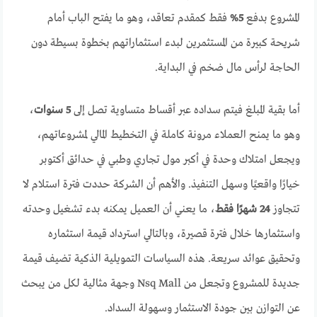
المشروع بدفع
5%
فقط كمقدم تعاقد، وهو ما يفتح الباب أمام
شريحة كبيرة من المستثمرين لبدء استثماراتهم بخطوة بسيطة دون
الحاجة لرأس مال ضخم في البداية.
أما بقية المبلغ فيتم سداده عبر أقساط متساوية تصل إلى
5 سنوات
،
وهو ما يمنح العملاء مرونة كاملة في التخطيط المالي لمشروعاتهم،
ويجعل امتلاك وحدة في أكبر مول تجاري وطبي في حدائق أكتوبر
خيارًا واقعيًا وسهل التنفيذ. والأهم أن الشركة حددت فترة استلام لا
تتجاوز
24 شهرًا فقط
، ما يعني أن العميل يمكنه بدء تشغيل وحدته
واستثمارها خلال فترة قصيرة، وبالتالي استرداد قيمة استثماره
وتحقيق عوائد سريعة. هذه السياسات التمويلية الذكية تضيف قيمة
جديدة للمشروع وتجعل من Nsq Mall وجهة مثالية لكل من يبحث
عن التوازن بين جودة الاستثمار وسهولة السداد.