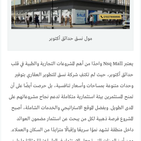
مول نسق حدائق أكتوبر
يعتبر Nsq Mall واحدًا من أهم المشروعات التجارية والطبية في قلب
حدائق أكتوبر، حيث لم تكتفِ شركة نسق للتطوير العقاري بتوفير
وحدات متنوعة بمساحات وأسعار تنافسية، بل حرصت أيضًا على أن
تمنح المستثمرين بيئة استثمارية متكاملة تدعم نجاح مشروعاتهم على
المدى الطويل. وبفضل الموقع الاستراتيجي والخدمات الشاملة، أصبح
المشروع فرصة ذهبية لكل من يبحث عن استثمار مضمون العوائد
داخل منطقة تشهد نموًا سريعًا وإقبالًا متزايدًا من السكان والعملاء.