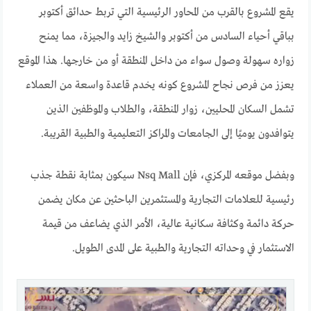
يقع المشروع بالقرب من المحاور الرئيسية التي تربط حدائق أكتوبر
بباقي أحياء السادس من أكتوبر والشيخ زايد والجيزة، مما يمنح
زواره سهولة وصول سواء من داخل المنطقة أو من خارجها. هذا الموقع
يعزز من فرص نجاح المشروع كونه يخدم قاعدة واسعة من العملاء
تشمل السكان المحليين، زوار المنطقة، والطلاب والموظفين الذين
يتوافدون يوميًا إلى الجامعات والمراكز التعليمية والطبية القريبة.
وبفضل موقعه المركزي، فإن Nsq Mall سيكون بمثابة نقطة جذب
رئيسية للعلامات التجارية والمستثمرين الباحثين عن مكان يضمن
حركة دائمة وكثافة سكانية عالية، الأمر الذي يضاعف من قيمة
الاستثمار في وحداته التجارية والطبية على المدى الطويل.