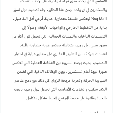
الأساسي الذي يحدد مدى نجاحه وقدرته على جذب العملاء
والمستثمرين في آن واحد. ومن هذا المنطلق، جاء تصميم مول نسق
Nsq Mall ليعكس فلسفة معمارية حديثة تُراعي أدق التفاصيل،
بداية من التخطيط الخارجي والواجهات الأنيقة، وصولًا إلى
التقسيمات الداخلية واللمسات الجمالية التي تجعل المول أكثر من
مجرد مبنى، بل وجهة متكاملة تعكس هوية حضارية راقية.
اعتمدت شركة نسق للتطوير العقاري على معايير عالمية في اختيار
التصميم، بحيث يجمع المشروع بين الفخامة العملية التي تعكس
صورة قوية أمام المستثمرين، وبين الوظائف الذكية التي تضمن
انسيابية الحركة وتجربة مريحة للزوار. كل ذلك مع دمج عناصر
اللاند سكيب والخدمات الأساسية التي تجعل المول وجهة نابضة
بالحياة وقادرة على خدمة المجتمع المحيط بشكل متكامل.