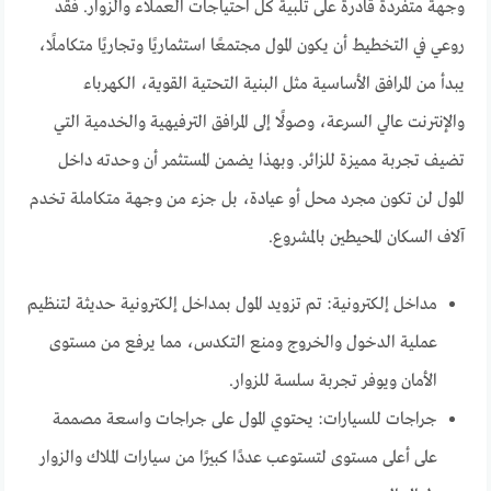
وجهة متفردة قادرة على تلبية كل احتياجات العملاء والزوار. فقد
روعي في التخطيط أن يكون المول مجتمعًا استثماريًا وتجاريًا متكاملًا،
يبدأ من المرافق الأساسية مثل البنية التحتية القوية، الكهرباء
والإنترنت عالي السرعة، وصولًا إلى المرافق الترفيهية والخدمية التي
تضيف تجربة مميزة للزائر. وبهذا يضمن المستثمر أن وحدته داخل
المول لن تكون مجرد محل أو عيادة، بل جزء من وجهة متكاملة تخدم
آلاف السكان المحيطين بالمشروع.
مداخل إلكترونية: تم تزويد المول بمداخل إلكترونية حديثة لتنظيم
عملية الدخول والخروج ومنع التكدس، مما يرفع من مستوى
الأمان ويوفر تجربة سلسة للزوار.
جراجات للسيارات: يحتوي المول على جراجات واسعة مصممة
على أعلى مستوى لتستوعب عددًا كبيرًا من سيارات الملاك والزوار