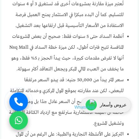
تُعتبر ميزة مقارنة بمشروعات أخرى قد تستغرق 3 أو 4 سنوات
للتسليم. كما أن البدء مبكرًا في الاستثمار يمنح العميل فرصة
الاستفادة من الأسعار التأسيسية قبل ارتفاعها بعد التشغيل.
أنظمة السداد حتى 5 سنوات فقط: صحيح أن بعض المشروعات
المنافسة تتيح فترات أطول، لكن ميزة خطة السداد في Nsq Mall
أنها لا تفرض مقدمات كبيرة، حيث يبدأ الحجز بـ 5% فقط، وهو
ما يخفف من العبء المالي المبكر ويجعل التعاقد أكثر سهولة.
سعر المتر يبدأ من 50,000 جنيه: قد يبدو السعر مرتفعًا
للبعض، لكن عند مقارنته بموقع المول المركزي وخدماته المتكاملة
وتصميمه العصري، يتضح أن السعر عادل جدًا بل ومنافس،
عروض وأسعار
خاصة أن القيمة الاستثمارية سترتفع مع ازدياد الكثافة السكانية
وتشغيل المشروع.
التركيز على الأنشطة التجارية والطبية: على الرغم من أن المول