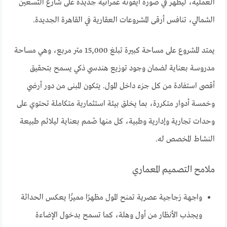
العملية، ليظهر في صورة أيقونة عمرانية جديدة على شارع التسعين
الشمالي، تنافس أرقى المشروعات العقارية في القاهرة الجديدة.
يمتد المشروع على مساحة كبيرة تبلغ 15,000 متر مربع، وهي مساحة
مدروسة بعناية لضمان وجود توزيع هندسي ذكي يسمح بتحقيق
أقصى استفادة من كل جزء داخل المول. يتكون المبنى من دور أرضي
وخمسة أدوار متكررة، بما يخلق بيئة استثمارية متكاملة تحتوي على
وحدات تجارية وإدارية وطبية، كل منها صُمم بعناية ليلائم طبيعة
النشاط المخصص له.
ملامح التصميم المعماري
واجهة زجاجية عصرية تمنح المول مظهرًا مميزًا يعكس الحداثة
ويجذب الأنظار من أول وهلة، كما تسمح بدخول الإضاءة