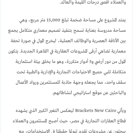
والعملاء أقصى درجات القيمة والعائد.
يمتد المشروع على مساحة ضخمة تبلغ 15,000 متر مربع، وهي
مساحة مدروسة بعناية تسمح بتنفيذ تصميم معماري متكامل يجمع
بين الأناقة العصرية والوظائف العملية، ليخرج المول في صورة تحفة
معمارية تضاهي أرقى المشروعات العقارية في القاهرة الجديدة. يتكون
المول من دور أرضي و5 أدوار متكررة، وهو ما يخلق بيئة استثمارية
متكاملة تلبي جميع الاحتياجات التجارية والإدارية والطبية تحت
سقف واحد، مما يجعله وجهة جاذبة للمستثمرين ورواد الأعمال
والباحثين عن موقع استراتيجي لنشاطاتهم.
ويأتي Brackets New Cairo ليعكس التغير الكبير الذي يشهده
قطاع العقارات التجارية في مصر، حيث أصبح المستثمرون والعملاء
يبحثون عن مشروعات تقدم تنوعًا حقيقيًا في الاستخدامات، مع