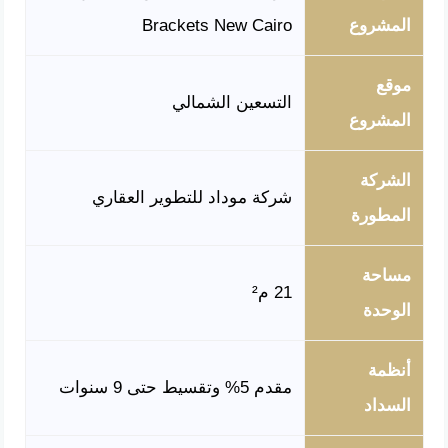
المشروع
Brackets New Cairo
موقع
التسعين الشمالي
المشروع
الشركة
شركة موداد للتطوير العقاري
المطورة
مساحة
21 م²
الوحدة
أنظمة
مقدم 5% وتقسيط حتى 9 سنوات
السداد