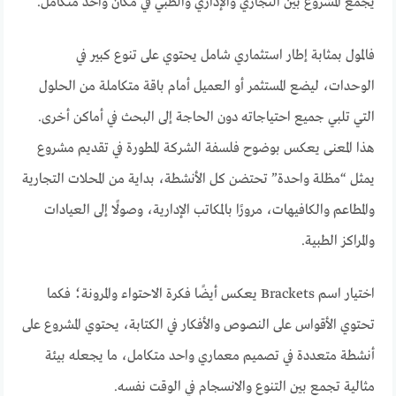
يجمع المشروع بين التجاري والإداري والطبي في مكان واحد متكامل.
فالمول بمثابة إطار استثماري شامل يحتوي على تنوع كبير في
الوحدات، ليضع المستثمر أو العميل أمام باقة متكاملة من الحلول
التي تلبي جميع احتياجاته دون الحاجة إلى البحث في أماكن أخرى.
هذا المعنى يعكس بوضوح فلسفة الشركة المطورة في تقديم مشروع
يمثل “مظلة واحدة” تحتضن كل الأنشطة، بداية من المحلات التجارية
والمطاعم والكافيهات، مرورًا بالمكاتب الإدارية، وصولًا إلى العيادات
والمراكز الطبية.
اختيار اسم Brackets يعكس أيضًا فكرة الاحتواء والمرونة؛ فكما
تحتوي الأقواس على النصوص والأفكار في الكتابة، يحتوي المشروع على
أنشطة متعددة في تصميم معماري واحد متكامل، ما يجعله بيئة
مثالية تجمع بين التنوع والانسجام في الوقت نفسه.