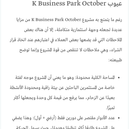
عيوب K Business Park October
رغم ما يتمتع به مشروع K Business Park October من مزايا
عديدة تجعله وجهة استثمارية متكاملة، إلا أن هناك بعض
الملاحظات التي قد يضعها بعض العملاء في اعتبارهم عند اتخاذ قرار
الشراء، وهي ملاحظات لا تنتقص من قوة المشروع وإنما توضح
طبيعته:
المساحة الكلية محدودة: وهو ما يعني أن المشروع موجه لفئة
خاصة من المستثمرين الباحثين عن بيئة راقية ومحدودة الأنشطة
بعيدًا عن الزحام، مما يرفع من قيمة كل وحدة ويجعلها أكثر
تميزًا.
عدد الأدوار مقتصر على دورين فقط (أرضي + أول): وهذا يضفي
على المشروع طابعًا أكثر تنظيمًا وهدوءًا، حيث يسهل الحركة