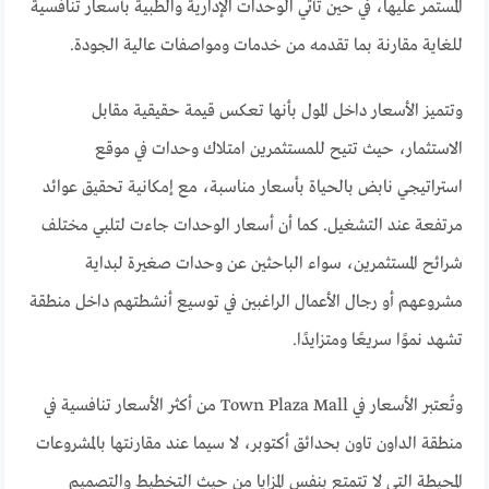
المستمر عليها، في حين تأتي الوحدات الإدارية والطبية بأسعار تنافسية
للغاية مقارنة بما تقدمه من خدمات ومواصفات عالية الجودة.
وتتميز الأسعار داخل المول بأنها تعكس قيمة حقيقية مقابل
الاستثمار، حيث تتيح للمستثمرين امتلاك وحدات في موقع
استراتيجي نابض بالحياة بأسعار مناسبة، مع إمكانية تحقيق عوائد
مرتفعة عند التشغيل. كما أن أسعار الوحدات جاءت لتلبي مختلف
شرائح المستثمرين، سواء الباحثين عن وحدات صغيرة لبداية
مشروعهم أو رجال الأعمال الراغبين في توسيع أنشطتهم داخل منطقة
تشهد نموًا سريعًا ومتزايدًا.
وتُعتبر الأسعار في Town Plaza Mall من أكثر الأسعار تنافسية في
منطقة الداون تاون بحدائق أكتوبر، لا سيما عند مقارنتها بالمشروعات
المحيطة التي لا تتمتع بنفس المزايا من حيث التخطيط والتصميم