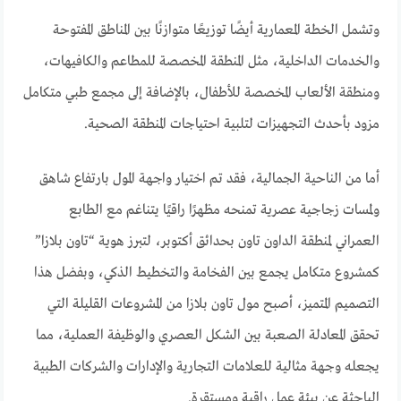
وتشمل الخطة المعمارية أيضًا توزيعًا متوازنًا بين المناطق المفتوحة
والخدمات الداخلية، مثل المنطقة المخصصة للمطاعم والكافيهات،
ومنطقة الألعاب المخصصة للأطفال، بالإضافة إلى مجمع طبي متكامل
مزود بأحدث التجهيزات لتلبية احتياجات المنطقة الصحية.
أما من الناحية الجمالية، فقد تم اختيار واجهة المول بارتفاع شاهق
ولمسات زجاجية عصرية تمنحه مظهرًا راقيًا يتناغم مع الطابع
العمراني لمنطقة الداون تاون بحدائق أكتوبر، لتبرز هوية “تاون بلازا”
كمشروع متكامل يجمع بين الفخامة والتخطيط الذكي، وبفضل هذا
التصميم المتميز، أصبح مول تاون بلازا من المشروعات القليلة التي
تحقق المعادلة الصعبة بين الشكل العصري والوظيفة العملية، مما
يجعله وجهة مثالية للعلامات التجارية والإدارات والشركات الطبية
الباحثة عن بيئة عمل راقية ومستقرة.