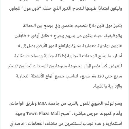
وليكون امتدادًا طبيعيًا للنجاح الكبير الذي حققه “تاون مول” المجاور.
يتميز مول تاون بلازا بتصميم هندسي راقٍ يجمع بين الحداثة
والوظيفية، حيث يتكون من بدروم وجراج + طابق أرضي + طابقين
علويين بواجهة معمارية مميزة وارتفاع للدور الأرضي يصل إلى 4
أمتار، ما يمنح الوحدات التجارية إطلالة جذابة ومساحات مثالية
للعرض. كما يضم المول مجموعة متنوعة من الوحدات تبدأ من 17 متر
مربع حتى 120 متر مربع، لتناسب جميع أنواع الأنشطة التجارية
والإدارية والطبية.
ومع الموقع الحيوي للمول بالقرب من جامعة MSA وطريق الواحات،
وأمام كمبوند حورس مباشرة، أصبح Town Plaza Mall وجهة
استثمارية واعدة تجذب المستثمرين من مختلف القطاعات، خاصة في