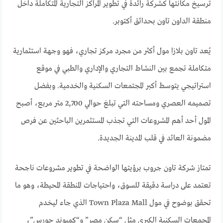
ترسيخ مكانتها كشركة رائدة في تطوير المراكز التجارية المتكاملة داخل
منطقة الداون تاون بحدائق أكتوبر.
يُعد تاون بلازا مول أكثر من مجرد مركز تجاري، فهو وجهة استثمارية
متكاملة تجمع بين النشاط التجاري والإداري والطبي في موقع
استراتيجي يتوسط أكبر المجتمعات السكنية والخدمية. وبفضل
تصميمه العصري ومساحته التي تبلغ حوالي 2,700 متر مربع، أصبح
المول أحد أهم المشروعات التي تجذب المستثمرين الباحثين عن فرص
مضمونة العائد في قلب المدينة الجديدة.
تمتاز شركة تاون جروب برؤيتها الواضحة في تطوير مشروعات ناجحة
تعتمد على دراسة دقيقة للسوق، واحتياجات المنطقة المحيطة، وهو ما
تحقق بوضوح في مول Town Plaza Mall الذي جاء ليخدم
المجمعات السكنية الكبرى مثل “سكن مصر” و“كمبوند حورس”،