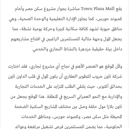
يقع Town Plaza Mall مباشرة بجوار مشروع سكن مصر وأمام
كمبوند حورس، كما يجاور الإدارة التعليمية والوحدة الصحية، وهي
مناطق حيوية تشهد كثافة سكانية كبيرة وحركة يومية نشطة، مما
يجعل المول وجهة مثالية للمستثمرين الراغبين في افتتاح مشاريعهم
داخل بيئة حقيقية مزدهرة بالنشاط التجاري والخدمي.
ولأن الموقع هو العنصر الأهم في نجاح أي مشروع تجاري، فقد اختارت
شركة تاون جروب للتطوير العقاري أن يكون المول في قلب الداون تاون
بحدائق أكتوبر، حيث يلتقي الطلب المتزايد على الخدمات التجارية
والإدارية مع النمو العمراني السريع في المنطقة. هذا الموقع يجعل من
تاون بلازا مول حلقة وصل بين مختلف المشاريع السكنية الضخمة
المحيطة مثل سكن مصر، وكمبوند حورس، ومناطق الخدمات
الحكومية، مما يضمن للمستثمرين فرص تشغيل مرتفعة وعوائد