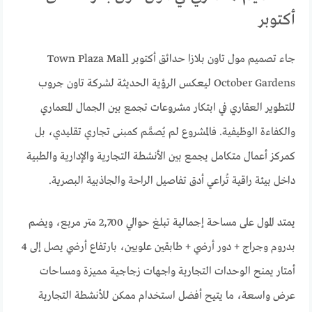
أكتوبر
جاء تصميم مول تاون بلازا حدائق أكتوبر Town Plaza Mall
October Gardens ليعكس الرؤية الحديثة لشركة تاون جروب
للتطوير العقاري في ابتكار مشروعات تجمع بين الجمال المعماري
والكفاءة الوظيفية. فالمشروع لم يُصمَّم كمبنى تجاري تقليدي، بل
كمركز أعمال متكامل يجمع بين الأنشطة التجارية والإدارية والطبية
داخل بيئة راقية تُراعي أدق تفاصيل الراحة والجاذبية البصرية.
يمتد المول على مساحة إجمالية تبلغ حوالي 2,700 متر مربع، ويضم
بدروم وجراج + دور أرضي + طابقين علويين، بارتفاع أرضي يصل إلى 4
أمتار يمنح الوحدات التجارية واجهات زجاجية مميزة ومساحات
عرض واسعة، ما يتيح أفضل استخدام ممكن للأنشطة التجارية