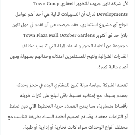
لأن شركة تاون جروب للتطوير العقاري Town Group
Developments تدرك أن التسهيلات المالية هي أحد أهم عوامل
نجاح أي مشروع استثماري، فقد حرصت على أن تقدم في مول تاون
بلازا حدائق أكتوبر Town Plaza Mall October Gardens
مجموعة من أنظمة الحجز والسداد المرنة التي تناسب مختلف
القدرات الشرائية وتتيح للمستثمرين امتلاك وحداتهم بسهولة ودون
أعباء مالية كبيرة.
تعتمد الشركة سياسة مرنة تتيح للمشتري البدء في حجز وحدته
بمقدم بسيط، مع إمكانية تقسيط باقي المبلغ على فترات طويلة
بأقساط متساوية، مما يمنح العملاء حرية التخطيط المالي دون ضغط
أو التزامات معقدة. وقد تم تصميم أنظمة السداد بطريقة تتناسب مع
مختلف أنواع الوحدات سواء كانت تجارية أو إدارية أو طبية.